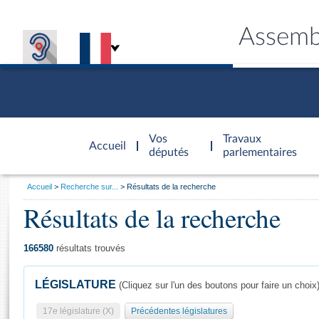
Assemb
Accèder à
la page
Vos
Travaux
Accueil
d'accueil
députés
parlementaires
Vous
Accueil
Recherche sur...
Résultats de la recherche
êtes
Résultats de la recherche
Général
ici
CONNEX
TRAVA
CONNA
DÉC
:
166580
résultats trouvés
LÉGISLATURE
(Cliquez sur l'un des boutons pour faire un choix
17e législature (X)
Précédentes législatures