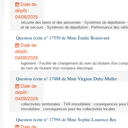
Rapports d'enquête
Date de
Rapports législatifs
dépôt :
Rapports sur l'application des lois
04/08/2026
Baromètre de l’application des lois
sécurité des biens et des personnes - Systèmes de dépollution 
et de secours - Systèmes de dépollution - Performance des véhi
Question écrite n° 17550 de Mme Émilie Bonnivard
Dossiers législatifs
Date de
Budget et sécurité sociale
dépôt :
Questions écrites et orales
04/08/2026
Comptes rendus des débats
logement - Facilité de changement du nom du titulaire d'un compt
du nom du titulaire d'un compteur électrique
Question écrite n° 17488 de Mme Virginie Duby-Muller
Date de
dépôt :
04/08/2026
collectivités territoriales - TVA immobilière : conséquences pour 
immobilière : conséquences pour les collectivités locales
Question écrite n° 17594 de Mme Sophie-Laurence Roy
Date de