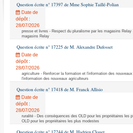
Rapports d'enquête
Question écrite n° 17397 de Mme Sophie Taillé-Polian
Rapports législatifs
Date de
Rapports sur l'application des lois
dépôt :
Baromètre de l’application des lois
28/07/2026
presse et livres - Respect du pluralisme par les magasins Relay 
magasins Relay
Dossiers législatifs
Question écrite n° 17225 de M. Alexandre Dufosset
Budget et sécurité sociale
Date de
Questions écrites et orales
dépôt :
Comptes rendus des débats
28/07/2026
agriculture - Renforcer la formation et l'information des nouveaux
l'information des nouveaux agriculteurs
Question écrite n° 17418 de M. Franck Allisio
Date de
dépôt :
28/07/2026
ruralité - Des conséquences des OLD pour les propriétaires le
OLD pour les propriétaires les plus modestes
Question écrite n° 17244 de M. Hadrien Clouet