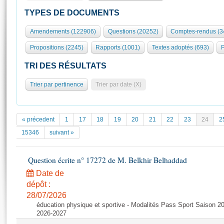
S'id
Présidence
Séance publique
Rôle et pouvoirs de l'Assemblée
Visiter l'Assemblée
TYPES DE DOCUMENTS
Fiches « Connaissance de l’Assemblée »
577 députés
Commissions et autres organes
Visite virtuelle du palais Bourbon
Amendements (122906)
Questions (20252)
Comptes-rendus (3
Organisation de l'Assemblée
Groupes politiques
Europe et International
Assister à une séance
Mot
Propositions (2245)
Rapports (1001)
Textes adoptés (693)
P
Présidence
Conférence des Présidents
Bureau
Collège des Ques
Élections législatives
Contrôle et évaluation
Accès des chercheurs à l’Assemblée
TRI DES RÉSULTATS
Congrès
Les évènements
S'inscrire
Trier par pertinence
Trier par date (X)
Pétitions
Statistiques et chiffres clés
Transparence et déontologie
Vous n'ave
Patrimoine
E
Documents de référence
« précedent
1
17
18
19
20
21
22
23
24
2
La Bibliothèque
( Constitution | Règlement de l'Assemblée ... )
Documents parlementaires
15346
suivant »
Les archives
Projets de loi
Contacts et plan d'accès
Question écrite n° 17272 de M. Belkhir Belhaddad
Propositions de loi
Histoire
Photos libres de droit
Amendements
Date de
Juniors
dépôt :
Textes adoptés
Anciennes législatures
28/07/2026
éducation physique et sportive - Modalités Pass Sport Saison 2
Liens vers les sites publics
Rapports d'information
2026-2027