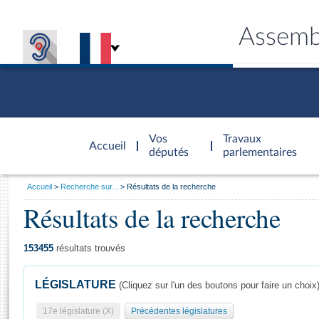
Assemb
Accèder à
la page
Vos
Travaux
Accueil
d'accueil
députés
parlementaires
Vous
Accueil
Recherche sur...
Résultats de la recherche
êtes
Résultats de la recherche
Général
ici
CONNEX
TRAVA
CONNA
DÉC
:
153455
résultats trouvés
LÉGISLATURE
(Cliquez sur l'un des boutons pour faire un choix
17e législature (X)
Précédentes législatures