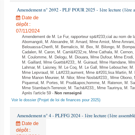
Amendement n° 2692 - PLF POUR 2025 - 1ère lecture (1ère as
Date de
dépôt :
07/11/2024
Amendement de M. Le Fur, rapporteur sp&#233;cial au nom de 
Abomangoli, M. Alexandre, M. Amard, Mme Amiot, Mme Amrani,
Belouassa-Cherifi, M. Bernalicis, M. Bex, M. Bilongo, M. Bompa
Cadalen, M. Caron, M. Carri&#232;re, Mme Cathala, M. Cernon, 
M. Coulomme, M. Delogu, M. Diouara, Mme Dufour, Mme Erodi,
M. Gaillard, Mme Guett&#233;, M. Guiraud, Mme Hamdane, Mme 
Lahmar, M. Laisney, M. Le Coq, M. Le Gall, Mme Leboucher, M
Mme Lepvraud, M. L&#233;aument, Mme &#201;lisa Martin, M
Mme Manon Meunier, M. Nilor, Mme Nosb&#233;, Mme Obono, M
Piquemal, M. Portes, M. Prud&apos;homme, M. Ratenon, M. Sai
Mme Stambach-Terrenoir, M. Tach&#233;, Mme Taurinya, M. Tav
Après l'article 59 -
Non renseigné
Voir le dossier (Projet de loi de finances pour 2025)
Amendement n° 4 - PLFFG 2024 - 1ère lecture (1ère assemblée
Date de
dépôt :