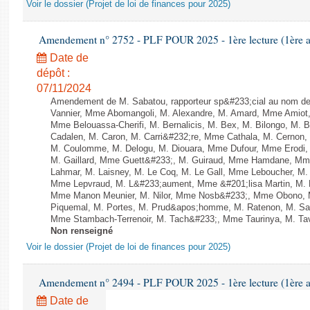
Voir le dossier (Projet de loi de finances pour 2025)
Amendement n° 2752 - PLF POUR 2025 - 1ère lecture (1ère as
Date de
dépôt :
07/11/2024
Amendement de M. Sabatou, rapporteur sp&#233;cial au nom de
Vannier, Mme Abomangoli, M. Alexandre, M. Amard, Mme Amiot,
Mme Belouassa-Cherifi, M. Bernalicis, M. Bex, M. Bilongo, M. 
Cadalen, M. Caron, M. Carri&#232;re, Mme Cathala, M. Cernon, 
M. Coulomme, M. Delogu, M. Diouara, Mme Dufour, Mme Erodi,
M. Gaillard, Mme Guett&#233;, M. Guiraud, Mme Hamdane, Mme 
Lahmar, M. Laisney, M. Le Coq, M. Le Gall, Mme Leboucher, M
Mme Lepvraud, M. L&#233;aument, Mme &#201;lisa Martin, M
Mme Manon Meunier, M. Nilor, Mme Nosb&#233;, Mme Obono, M
Piquemal, M. Portes, M. Prud&apos;homme, M. Ratenon, M. Sai
Mme Stambach-Terrenoir, M. Tach&#233;, Mme Taurinya, M. Tave
Non renseigné
Voir le dossier (Projet de loi de finances pour 2025)
Amendement n° 2494 - PLF POUR 2025 - 1ère lecture (1ère as
Date de