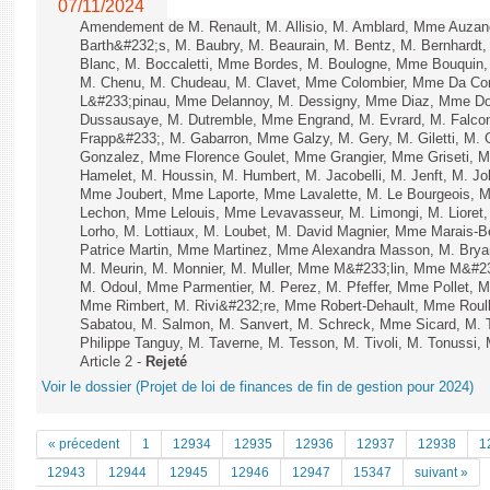
07/11/2024
Amendement de M. Renault, M. Allisio, M. Amblard, Mme Auzan
Barth&#232;s, M. Baubry, M. Beaurain, M. Bentz, M. Bernhardt, 
Blanc, M. Boccaletti, Mme Bordes, M. Boulogne, Mme Bouquin,
M. Chenu, M. Chudeau, M. Clavet, Mme Colombier, Mme Da Conc
L&#233;pinau, Mme Delannoy, M. Dessigny, Mme Diaz, Mme Dog
Dussausaye, M. Dutremble, Mme Engrand, M. Evrard, M. Falcon,
Frapp&#233;, M. Gabarron, Mme Galzy, M. Gery, M. Giletti, M. Gil
Gonzalez, Mme Florence Goulet, Mme Grangier, Mme Griseti, M.
Hamelet, M. Houssin, M. Humbert, M. Jacobelli, M. Jenft, M. J
Mme Joubert, Mme Laporte, Mme Lavalette, M. Le Bourgeois,
Lechon, Mme Lelouis, Mme Levavasseur, M. Limongi, M. Lioret,
Lorho, M. Lottiaux, M. Loubet, M. David Magnier, Mme Marais-B
Patrice Martin, Mme Martinez, Mme Alexandra Masson, M. Bry
M. Meurin, M. Monnier, M. Muller, Mme M&#233;lin, Mme M&#
M. Odoul, Mme Parmentier, M. Perez, M. Pfeffer, Mme Pollet,
Mme Rimbert, M. Rivi&#232;re, Mme Robert-Dehault, Mme Roul
Sabatou, M. Salmon, M. Sanvert, M. Schreck, Mme Sicard, M. T
Philippe Tanguy, M. Taverne, M. Tesson, M. Tivoli, M. Tonussi, 
Article 2 -
Rejeté
Voir le dossier (Projet de loi de finances de fin de gestion pour 2024)
« précedent
1
12934
12935
12936
12937
12938
1
12943
12944
12945
12946
12947
15347
suivant »