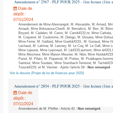
Amendement n° 2567 - PLF POUR 2025 - 1ère lecture (1ère as
Date de
dépôt :
07/11/2024
Amendement de Mme Abomangoli, M. Alexandre, M. Amard, Mme
Arnault, Mme Belouassa-Cherifi, M. Bernalicis, M. Bex, M. Bilo
Boyard, M. Cadalen, M. Caron, M. Carri&#232;re, Mme Cathala,
M. Coquerel, M. Coulomme, M. Delogu, M. Diouara, Mme Dufou
Mme Ferrer, M. Gaillard, Mme Guett&#233;, M. Guiraud, Mme H
Lachaud, M. Lahmar, M. Laisney, M. Le Coq, M. Le Gall, Mme L
Mme Lejeune, Mme Lepvraud, M. L&#233;aument, Mme &#201;li
Mme Mesmeur, Mme Manon Meunier, M. Nilor, Mme Nosb&#23
Panot, M. Pilato, M. Piquemal, M. Portes, M. Prud&apos;homme
Saintoul, Mme Soudais, Mme Stambach-Terrenoir, M. Tach&#23
Trouv&#233; et M. Vannier - Après l'article 59 -
Non renseigné
Voir le dossier (Projet de loi de finances pour 2025)
Amendement n° 2854 - PLF POUR 2025 - 1ère lecture (1ère as
Date de
dépôt :
07/11/2024
Amendement de M. Pfeffer - Article 42 -
Non renseigné