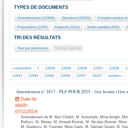
S'id
Présidence
Séance publique
Rôle et pouvoirs de l'Assemblée
Visiter l'Assemblée
TYPES DE DOCUMENTS
Fiches « Connaissance de l’Assemblée »
577 députés
Commissions et autres organes
Visite virtuelle du palais Bourbon
Amendements (122906)
Questions (20252)
Comptes-rendus (3
Organisation de l'Assemblée
Groupes politiques
Europe et International
Assister à une séance
Mot
Propositions (2245)
Rapports (1001)
Textes adoptés (693)
P
Présidence
Conférence des Présidents
Bureau
Collège des Ques
Élections législatives
Contrôle et évaluation
Accès des chercheurs à l’Assemblée
TRI DES RÉSULTATS
Congrès
Les évènements
S'inscrire
Trier par pertinence
Trier par date (X)
Pétitions
Statistiques et chiffres clés
Transparence et déontologie
Vous n'ave
Patrimoine
E
Documents de référence
« précedent
1
12934
12935
12936
12937
12938
1
La Bibliothèque
( Constitution | Règlement de l'Assemblée ... )
Documents parlementaires
12943
12944
12945
12946
12947
15347
suivant »
Les archives
Projets de loi
Contacts et plan d'accès
Amendement n° 2817 - PLF POUR 2025 - 1ère lecture (1ère as
Propositions de loi
Histoire
Photos libres de droit
Amendements
Date de
Juniors
dépôt :
Textes adoptés
Anciennes législatures
07/11/2024
Amendement de M. Ben Cheikh, M. Amirshahi, Mme Arrighi, Mm
Liens vers les sites publics
Rapports d'information
Belluco, M. Biteau, M. Arnaud Bonnet, M. Nicolas Bonnet, Mme 
M. Duplessy, M. Fournier, Mme Garin, M. Damien Girard, M. Gu