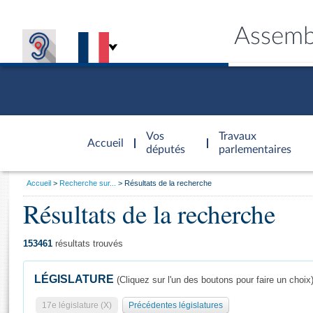
Assemb
Accèder à
la page
Vos
Travaux
Accueil
d'accueil
députés
parlementaires
Vous
Accueil
Recherche sur...
Résultats de la recherche
êtes
Résultats de la recherche
Général
ici
CONNEX
TRAVA
CONNA
DÉC
:
153461
résultats trouvés
LÉGISLATURE
(Cliquez sur l'un des boutons pour faire un choix
17e législature (X)
Précédentes législatures