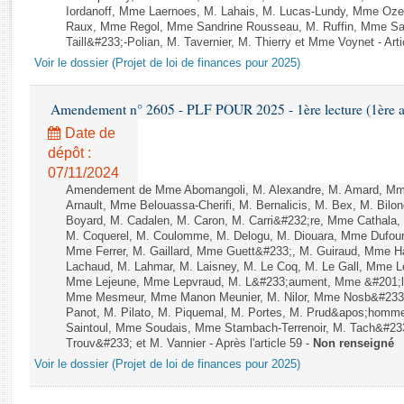
Rapports d'enquête
Iordanoff, Mme Laernoes, M. Lahais, M. Lucas-Lundy, Mme Oz
Rapports législatifs
Raux, Mme Regol, Mme Sandrine Rousseau, M. Ruffin, Mme S
Taill&#233;-Polian, M. Tavernier, M. Thierry et Mme Voynet - Arti
Rapports sur l'application des lois
Voir le dossier (Projet de loi de finances pour 2025)
Baromètre de l’application des lois
Amendement n° 2605 - PLF POUR 2025 - 1ère lecture (1ère as
Dossiers législatifs
Date de
Budget et sécurité sociale
dépôt :
Questions écrites et orales
07/11/2024
Comptes rendus des débats
Amendement de Mme Abomangoli, M. Alexandre, M. Amard, Mme
Arnault, Mme Belouassa-Cherifi, M. Bernalicis, M. Bex, M. Bilo
Boyard, M. Cadalen, M. Caron, M. Carri&#232;re, Mme Cathala,
M. Coquerel, M. Coulomme, M. Delogu, M. Diouara, Mme Dufou
Mme Ferrer, M. Gaillard, Mme Guett&#233;, M. Guiraud, Mme H
Lachaud, M. Lahmar, M. Laisney, M. Le Coq, M. Le Gall, Mme L
Mme Lejeune, Mme Lepvraud, M. L&#233;aument, Mme &#201;li
Mme Mesmeur, Mme Manon Meunier, M. Nilor, Mme Nosb&#23
Panot, M. Pilato, M. Piquemal, M. Portes, M. Prud&apos;homme
Saintoul, Mme Soudais, Mme Stambach-Terrenoir, M. Tach&#23
Trouv&#233; et M. Vannier - Après l'article 59 -
Non renseigné
Voir le dossier (Projet de loi de finances pour 2025)