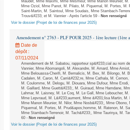
Maudet, Mme Maximi, Mme Mesmeur, Mme Manon Meunier, M. 
Mme Oziol, Mme Panot, M. Pilato, M. Piquemal, M. Portes, M
Saint-Martin, M. Saintoul, Mme Soudais, Mme Stambach-Terren
Trouv&#233; et M. Vannier - Après l'article 59 -
Non renseigné
Voir le dossier (Projet de loi de finances pour 2025)
Amendement n° 2763 - PLF POUR 2025 - 1ère lecture (1ère as
Date de
dépôt :
07/11/2024
Amendement de M. Sabatou, rapporteur sp&#233;cial au nom de
Vannier, Mme Abomangoli, M. Alexandre, M. Amard, Mme Amiot,
Mme Belouassa-Cherifi, M. Bernalicis, M. Bex, M. Bilongo, M. 
Cadalen, M. Caron, M. Carri&#232;re, Mme Cathala, M. Cernon, 
M. Coulomme, M. Delogu, M. Diouara, Mme Dufour, Mme Erodi,
M. Gaillard, Mme Guett&#233;, M. Guiraud, Mme Hamdane, Mme 
Lahmar, M. Laisney, M. Le Coq, M. Le Gall, Mme Leboucher, M
Mme Lepvraud, M. L&#233;aument, Mme &#201;lisa Martin, M
Mme Manon Meunier, M. Nilor, Mme Nosb&#233;, Mme Obono, M
Piquemal, M. Portes, M. Prud&apos;homme, M. Ratenon, M. Sai
Mme Stambach-Terrenoir, M. Tach&#233;, Mme Taurinya, M. Tave
60 -
Non renseigné
Voir le dossier (Projet de loi de finances pour 2025)