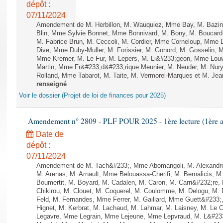
dépôt :
07/11/2024
Amendement de M. Herbillon, M. Wauquiez, Mme Bay, M. Bazin
Blin, Mme Sylvie Bonnet, Mme Bonnivard, M. Bony, M. Boucard,
M. Fabrice Brun, M. Ceccoli, M. Cordier, Mme Corneloup, Mme Da
Dive, Mme Duby-Muller, M. Forissier, M. Gonord, M. Gosselin, 
Mme Kremer, M. Le Fur, M. Lepers, M. Li&#233;geon, Mme Louw
Martin, Mme Fr&#233;d&#233;rique Meunier, M. Neuder, M. Nur
Rolland, Mme Tabarot, M. Taite, M. Vermorel-Marques et M. Jean-P
renseigné
Voir le dossier (Projet de loi de finances pour 2025)
Amendement n° 2809 - PLF POUR 2025 - 1ère lecture (1ère as
Date de
dépôt :
07/11/2024
Amendement de M. Tach&#233;, Mme Abomangoli, M. Alexandr
M. Arenas, M. Arnault, Mme Belouassa-Cherifi, M. Bernalicis, 
Boumertit, M. Boyard, M. Cadalen, M. Caron, M. Carri&#232;re
Chikirou, M. Clouet, M. Coquerel, M. Coulomme, M. Delogu, M
Feld, M. Fernandes, Mme Ferrer, M. Gaillard, Mme Guett&#23
Hignet, M. Kerbrat, M. Lachaud, M. Lahmar, M. Laisney, M. Le 
Legavre, Mme Legrain, Mme Lejeune, Mme Lepvraud, M. L&#233