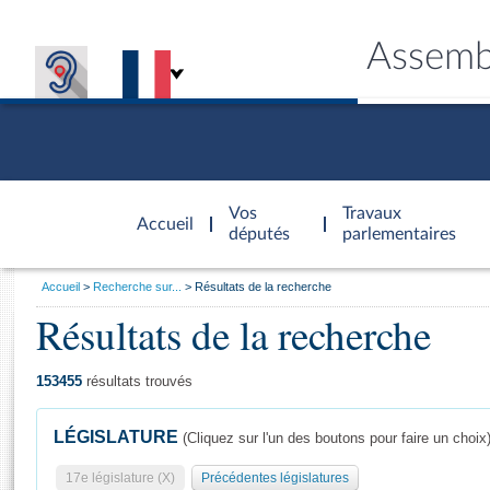
Assemb
Accèder à
la page
Vos
Travaux
Accueil
d'accueil
députés
parlementaires
Vous
Accueil
Recherche sur...
Résultats de la recherche
êtes
Résultats de la recherche
Général
ici
CONNEX
TRAVA
CONNA
DÉC
:
153455
résultats trouvés
LÉGISLATURE
(Cliquez sur l'un des boutons pour faire un choix
17e législature (X)
Précédentes législatures