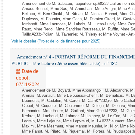
Amendement de M. Sabatou, rapporteur sp&#233;cial au nom de
Arnaud Bonnet, Mme Sas, M. Amirshahi, Mme Arrighi, Mme Aut
Belluco, M. Ben Cheikh, M. Biteau, M. Nicolas Bonnet, Mme Cha
Duplessy, M. Fournier, Mme Garin, M. Damien Girard, M. Gusta
Iordanoff, Mme Laernoes, M. Lahais, M. Lucas-Lundy, Mme Oz
Raux, Mme Regol, Mme Sandrine Rousseau, M. Ruffin, Mme S
Taill&#233;-Polian, M. Tavernier, M. Thierry et Mme Voynet - Arti
Voir le dossier (Projet de loi de finances pour 2025)
Amendement n° 4 - PORTANT RÉFORME DU FINANCEM
PUBLIC - 1ère lecture (2ème assemblée saisie) - n° 482
Date de
dépôt :
07/11/2024
Amendement de M. Boyard, Mme Abomangoli, M. Alexandre, M
Arenas, M. Arnault, Mme Belouassa-Cherifi, M. Bernalicis, M. 
Boumertit, M. Cadalen, M. Caron, M. Carri&#232;re, Mme Catha
Clouet, M. Coquerel, M. Coulomme, M. Delogu, M. Diouara, Mm
Fernandes, Mme Ferrer, M. Gaillard, Mme Guett&#233;, M. Gu
Kerbrat, M. Lachaud, M. Lahmar, M. Laisney, M. Le Coq, M. Le
Legrain, Mme Lejeune, Mme Lepvraud, M. L&#233;aument, Mme
Maximi, Mme Mesmeur, Mme Manon Meunier, M. Nilor, Mme N
Mme Panot, M. Pilato, M. Piquemal, M. Portes, M. Prud&apos;h