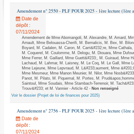
Rapports d'enquête
Rapports législatifs
Amendement n° 2550 - PLF POUR 2025 - 1ère lecture (1ère as
Rapports sur l'application des lois
Date de
Baromètre de l’application des lois
dépôt :
07/11/2024
Amendement de Mme Abomangoli, M. Alexandre, M. Amard, Mme
Dossiers législatifs
Arnault, Mme Belouassa-Cherifi, M. Bernalicis, M. Bex, M. Bilo
Boyard, M. Cadalen, M. Caron, M. Carri&#232;re, Mme Cathala,
Budget et sécurité sociale
M. Coquerel, M. Coulomme, M. Delogu, M. Diouara, Mme Dufou
Questions écrites et orales
Mme Ferrer, M. Gaillard, Mme Guett&#233;, M. Guiraud, Mme H
Comptes rendus des débats
Lachaud, M. Lahmar, M. Laisney, M. Le Coq, M. Le Gall, Mme L
Mme Lejeune, Mme Lepvraud, M. L&#233;aument, Mme &#201;li
Mme Mesmeur, Mme Manon Meunier, M. Nilor, Mme Nosb&#23
Panot, M. Pilato, M. Piquemal, M. Portes, M. Prud&apos;homme
Saintoul, Mme Soudais, Mme Stambach-Terrenoir, M. Tach&#23
Trouv&#233; et M. Vannier - Article 42 -
Non renseigné
Voir le dossier (Projet de loi de finances pour 2025)
Amendement n° 2756 - PLF POUR 2025 - 1ère lecture (1ère as
Date de
dépôt :
07/11/2024