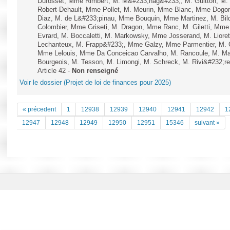
Dufosset, Mme Rimbert, M. M&#233;nag&#233;, M. Guitton, M. 
Robert-Dehault, Mme Pollet, M. Meurin, Mme Blanc, Mme Dogor
Diaz, M. de L&#233;pinau, Mme Bouquin, Mme Martinez, M. B
Colombier, Mme Griseti, M. Dragon, Mme Ranc, M. Giletti, Mme 
Evrard, M. Boccaletti, M. Markowsky, Mme Josserand, M. Liore
Lechanteux, M. Frapp&#233;, Mme Galzy, Mme Parmentier, M. Go
Mme Lelouis, Mme Da Conceicao Carvalho, M. Rancoule, M. Marc
Bourgeois, M. Tesson, M. Limongi, M. Schreck, M. Rivi&#232;re
Article 42 -
Non renseigné
Voir le dossier (Projet de loi de finances pour 2025)
« précedent
1
12938
12939
12940
12941
12942
1
12947
12948
12949
12950
12951
15346
suivant »