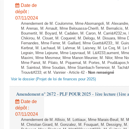
Date de
dépôt :
07/11/2024
Amendement de M. Coulomme, Mme Abomangoli, M. Alexandre,
M. Arenas, M. Arnault, Mme Belouassa-Cherifi, M. Bernalicis, 
Boumertit, M. Boyard, M. Cadalen, M. Caron, M. Carri&#232;re
Chikirou, M. Clouet, M. Coquerel, M. Delogu, M. Diouara, Mme 
Fernandes, Mme Ferrer, M. Gaillard, Mme Guett&#233;, M. Gu
Kerbrat, M. Lachaud, M. Lahmar, M. Laisney, M. Le Coq, M. Le
Legrain, Mme Lejeune, Mme Lepvraud, M. L&#233;aument, Mme
Maximi, Mme Mesmeur, Mme Manon Meunier, M. Nilor, Mme N
Mme Panot, M. Pilato, M. Piquemal, M. Portes, M. Prud&apos;h
M. Saintoul, Mme Soudais, Mme Stambach-Terrenoir, M. Tach&
Trouv&#233; et M. Vannier - Article 42 -
Non renseigné
Voir le dossier (Projet de loi de finances pour 2025)
Amendement n° 2672 - PLF POUR 2025 - 1ère lecture (1ère as
Date de
dépôt :
07/11/2024
Amendement de M. Allisio, M. Lottiaux, Mme Marais-Beuil, M
M. Christian Girard, M. Gonzalez, M. Fouquart, M. Dessigny, M