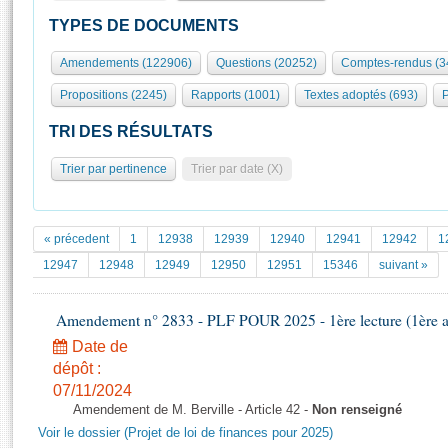
S'id
Présidence
Séance publique
Rôle et pouvoirs de l'Assemblée
Visiter l'Assemblée
TYPES DE DOCUMENTS
Fiches « Connaissance de l’Assemblée »
577 députés
Commissions et autres organes
Visite virtuelle du palais Bourbon
Amendements (122906)
Questions (20252)
Comptes-rendus (3
Organisation de l'Assemblée
Groupes politiques
Europe et International
Assister à une séance
Mot
Propositions (2245)
Rapports (1001)
Textes adoptés (693)
P
Présidence
Conférence des Présidents
Bureau
Collège des Ques
Élections législatives
Contrôle et évaluation
Accès des chercheurs à l’Assemblée
TRI DES RÉSULTATS
Congrès
Les évènements
S'inscrire
Trier par pertinence
Trier par date (X)
Pétitions
Statistiques et chiffres clés
Transparence et déontologie
Vous n'ave
Patrimoine
E
Documents de référence
« précedent
1
12938
12939
12940
12941
12942
1
La Bibliothèque
( Constitution | Règlement de l'Assemblée ... )
Documents parlementaires
12947
12948
12949
12950
12951
15346
suivant »
Les archives
Projets de loi
Contacts et plan d'accès
Amendement n° 2833 - PLF POUR 2025 - 1ère lecture (1ère as
Propositions de loi
Histoire
Photos libres de droit
Amendements
Date de
Juniors
dépôt :
Textes adoptés
Anciennes législatures
07/11/2024
Amendement de M. Berville - Article 42 -
Non renseigné
Liens vers les sites publics
Rapports d'information
Voir le dossier (Projet de loi de finances pour 2025)