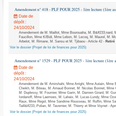
Rapports d'enquête
Rapports législatifs
Amendement n° 418 - PLF POUR 2025 - 1ère lecture (1ère ass
Rapports sur l'application des lois
Date de
Baromètre de l’application des lois
dépôt :
24/10/2024
Amendement de M. Maillot, Mme Bourouaha, M. B&#233;nard, 
Dossiers législatifs
Faucillon, Mme K/Bidi, Mme Lebon, M. Lecoq, M. Maurel, M. M
Arbelot, M. Rimane, M. Sansu et M. Tjibaou - Article 42 -
Retiré
Budget et sécurité sociale
Voir le dossier (Projet de loi de finances pour 2025)
Questions écrites et orales
Comptes rendus des débats
Amendement n° 1529 - PLF POUR 2025 - 1ère lecture (1ère as
Date de
dépôt :
24/10/2024
Amendement de M. Amirshahi, Mme Arrighi, Mme Autain, Mme B
Cheikh, M. Biteau, M. Arnaud Bonnet, M. Nicolas Bonnet, Mme C
M. Duplessy, M. Fournier, Mme Garin, M. Damien Girard, M. Gu
Iordanoff, Mme Laernoes, M. Lahais, M. Lucas-Lundy, Mme Oz
Raux, Mme Regol, Mme Sandrine Rousseau, M. Ruffin, Mme S
Taill&#233;-Polian, M. Tavernier, M. Thierry et Mme Voynet - Aprè
Voir le dossier (Projet de loi de finances pour 2025)