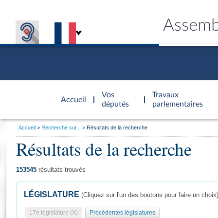
Assemb
Accèder à
la page
Vos
Travaux
Accueil
d'accueil
députés
parlementaires
Vous
Accueil
Recherche sur...
Résultats de la recherche
êtes
Résultats de la recherche
Général
ici
CONNEX
TRAVA
CONNA
DÉC
:
153545
résultats trouvés
LÉGISLATURE
(Cliquez sur l'un des boutons pour faire un choix
17e législature (X)
Précédentes législatures