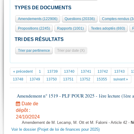
S'id
Présidence
Séance publique
Rôle et pouvoirs de l'Assemblée
Visiter l'Assemblée
TYPES DE DOCUMENTS
Fiches « Connaissance de l’Assemblée »
577 députés
Commissions et autres organes
Visite virtuelle du palais Bourbon
Amendements (122906)
Questions (20336)
Comptes-rendus (3
Organisation de l'Assemblée
Groupes politiques
Europe et International
Assister à une séance
Mot
Propositions (2245)
Rapports (1001)
Textes adoptés (693)
P
Présidence
Conférence des Présidents
Bureau
Collège des Ques
Élections législatives
Contrôle et évaluation
Accès des chercheurs à l’Assemblée
TRI DES RÉSULTATS
Congrès
Les évènements
S'inscrire
Trier par pertinence
Trier par date (X)
Pétitions
Statistiques et chiffres clés
Transparence et déontologie
Vous n'ave
Patrimoine
E
Documents de référence
« précedent
1
13739
13740
13741
13742
13743
1
La Bibliothèque
( Constitution | Règlement de l'Assemblée ... )
Documents parlementaires
13748
13749
13750
13751
13752
15355
suivant »
Les archives
Projets de loi
Contacts et plan d'accès
Amendement n° 1519 - PLF POUR 2025 - 1ère lecture (1ère as
Propositions de loi
Histoire
Photos libres de droit
Amendements
Date de
Juniors
dépôt :
Textes adoptés
Anciennes législatures
24/10/2024
Amendement de M. Lecamp, M. Ott et M. Falorni - Article 42 -
N
Liens vers les sites publics
Rapports d'information
Voir le dossier (Projet de loi de finances pour 2025)