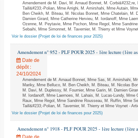
Amendement de M. Davi, M. Arnaud Bonnet, M. Corbi&#232;re,
Taill&#233;-Polian, Mme Arrighi, M. Amirshahi, Mme Autain, Mm
Ben Cheikh, M. Biteau, M. Nicolas Bonnet, Mme Chatelain, M. D
Damien Girard, Mme Catherine Hervieu, M. Iordanoff, Mme Lae
Ozenne, M. Peytavie, Mme Pochon, Mme Regol, Mme Sandrine
Sebaihi, Mme Simonnet, M. Tavernier, M. Thierry et Mme Voynet 
Voir le dossier (Projet de loi de finances pour 2025)
Amendement n° 952 - PLF POUR 2025 - 1ère lecture (1ère ass
Date de
dépôt :
24/10/2024
Amendement de M. Arnaud Bonnet, Mme Sas, M. Amirshahi, Mm
Mariky, Mme Belluco, M. Ben Cheikh, M. Biteau, M. Nicolas Bo
M. Davi, M. Duplessy, M. Fournier, Mme Garin, M. Damien Gira
M. Iordanoff, Mme Laernoes, M. Lahais, M. Lucas-Lundy, Mme
Raux, Mme Regol, Mme Sandrine Rousseau, M. Ruffin, Mme S
Taill&#233;-Polian, M. Tavernier, M. Thierry et Mme Voynet - Arti
Voir le dossier (Projet de loi de finances pour 2025)
Amendement n° 1918 - PLF POUR 2025 - 1ère lecture (1ère as
Date de