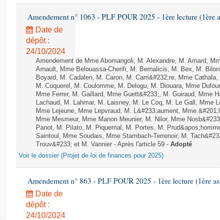
Amendement n° 1063 - PLF POUR 2025 - 1ère lecture (1ère as
Date de
dépôt :
24/10/2024
Amendement de Mme Abomangoli, M. Alexandre, M. Amard, Mme
Arnault, Mme Belouassa-Cherifi, M. Bernalicis, M. Bex, M. Bilo
Boyard, M. Cadalen, M. Caron, M. Carri&#232;re, Mme Cathala,
M. Coquerel, M. Coulomme, M. Delogu, M. Diouara, Mme Dufou
Mme Ferrer, M. Gaillard, Mme Guett&#233;, M. Guiraud, Mme H
Lachaud, M. Lahmar, M. Laisney, M. Le Coq, M. Le Gall, Mme L
Mme Lejeune, Mme Lepvraud, M. L&#233;aument, Mme &#201;li
Mme Mesmeur, Mme Manon Meunier, M. Nilor, Mme Nosb&#23
Panot, M. Pilato, M. Piquemal, M. Portes, M. Prud&apos;homme
Saintoul, Mme Soudais, Mme Stambach-Terrenoir, M. Tach&#23
Trouv&#233; et M. Vannier - Après l'article 59 -
Adopté
Voir le dossier (Projet de loi de finances pour 2025)
Amendement n° 863 - PLF POUR 2025 - 1ère lecture (1ère ass
Date de
dépôt :
24/10/2024