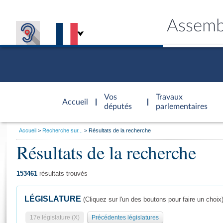
Assemb
Accèder à
la page
Vos
Travaux
Accueil
d'accueil
députés
parlementaires
Vous
Accueil
Recherche sur...
Résultats de la recherche
êtes
Résultats de la recherche
Général
ici
CONNEX
TRAVA
CONNA
DÉC
:
153461
résultats trouvés
LÉGISLATURE
(Cliquez sur l'un des boutons pour faire un choix
17e législature (X)
Précédentes législatures