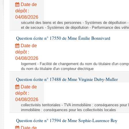
Rapports d'enquête
Date de
Rapports législatifs
dépôt :
Rapports sur l'application des lois
04/08/2026
Baromètre de l’application des lois
sécurité des biens et des personnes - Systèmes de dépollution 
et de secours - Systèmes de dépollution - Performance des véhi
Question écrite n° 17550 de Mme Émilie Bonnivard
Dossiers législatifs
Date de
Budget et sécurité sociale
dépôt :
Questions écrites et orales
04/08/2026
Comptes rendus des débats
logement - Facilité de changement du nom du titulaire d'un compt
du nom du titulaire d'un compteur électrique
Question écrite n° 17488 de Mme Virginie Duby-Muller
Date de
dépôt :
04/08/2026
collectivités territoriales - TVA immobilière : conséquences pour 
immobilière : conséquences pour les collectivités locales
Question écrite n° 17594 de Mme Sophie-Laurence Roy
Date de