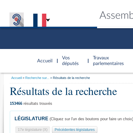
Assemb
Accèder à
la page
Vos
Travaux
Accueil
d'accueil
députés
parlementaires
Vous
Accueil
Recherche sur...
Résultats de la recherche
êtes
Résultats de la recherche
Général
ici
CONNEX
TRAVA
CONNA
DÉC
:
153466
résultats trouvés
LÉGISLATURE
(Cliquez sur l'un des boutons pour faire un choix
17e législature (X)
Précédentes législatures