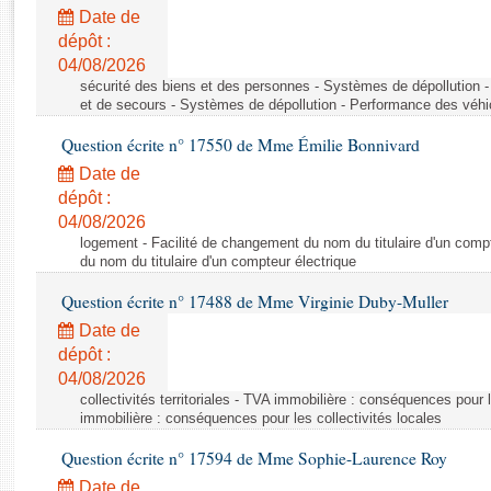
Rapports d'enquête
Date de
Rapports législatifs
dépôt :
Rapports sur l'application des lois
04/08/2026
Baromètre de l’application des lois
sécurité des biens et des personnes - Systèmes de dépollution 
et de secours - Systèmes de dépollution - Performance des véhi
Question écrite n° 17550 de Mme Émilie Bonnivard
Dossiers législatifs
Date de
Budget et sécurité sociale
dépôt :
Questions écrites et orales
04/08/2026
Comptes rendus des débats
logement - Facilité de changement du nom du titulaire d'un compt
du nom du titulaire d'un compteur électrique
Question écrite n° 17488 de Mme Virginie Duby-Muller
Date de
dépôt :
04/08/2026
collectivités territoriales - TVA immobilière : conséquences pour 
immobilière : conséquences pour les collectivités locales
Question écrite n° 17594 de Mme Sophie-Laurence Roy
Date de