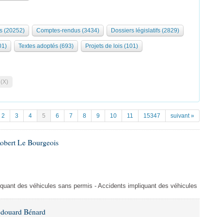
s (20252)
Comptes-rendus (3434)
Dossiers législatifs (2829)
01)
Textes adoptés (693)
Projets de lois (101)
 (X)
2
3
4
5
6
7
8
9
10
11
15347
suivant »
Robert Le Bourgeois
liquant des véhicules sans permis - Accidents impliquant des véhicules
Édouard Bénard