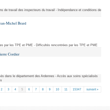
ons de travail des inspecteurs du travail - Indépendance et conditions de
ean-Michel Brard
rées par les TPE et PME - Difficultés rencontrées par les TPE et PME
ierre Cordier
sés dans le département des Ardennes - Accès aux soins spécialisés
es
2
3
4
5
6
7
8
9
10
11
15347
suivant »