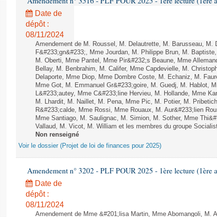
Amendement n° 3516 - PLF POUR 2025 - 1ère lecture (1ère as
Date de
dépôt :
08/11/2024
Amendement de M. Roussel, M. Delautrette, M. Barusseau, M. 
F&#233;gn&#233;, Mme Jourdan, M. Philippe Brun, M. Baptiste
M. Oberti, Mme Pantel, Mme Pir&#232;s Beaune, Mme Allemand
Bellay, M. Benbrahim, M. Califer, Mme Capdevielle, M. Christop
Delaporte, Mme Diop, Mme Dombre Coste, M. Echaniz, M. Faur
Mme Got, M. Emmanuel Gr&#233;goire, M. Guedj, M. Hablot, 
L&#233;autey, Mme C&#233;line Hervieu, M. Hollande, Mme Kar
M. Lhardit, M. Naillet, M. Pena, Mme Pic, M. Potier, M. Pribet
R&#233;calde, Mme Rossi, Mme Rouaux, M. Aur&#233;lien Rous
Mme Santiago, M. Saulignac, M. Simion, M. Sother, Mme Thi&#
Vallaud, M. Vicot, M. William et les membres du groupe Socialist
Non renseigné
Voir le dossier (Projet de loi de finances pour 2025)
Amendement n° 3202 - PLF POUR 2025 - 1ère lecture (1ère as
Date de
dépôt :
08/11/2024
Amendement de Mme &#201;lisa Martin, Mme Abomangoli, M. 