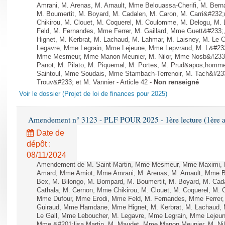
Amrani, M. Arenas, M. Arnault, Mme Belouassa-Cherifi, M. Bern
M. Boumertit, M. Boyard, M. Cadalen, M. Caron, M. Carri&#232
Chikirou, M. Clouet, M. Coquerel, M. Coulomme, M. Delogu, M
Feld, M. Fernandes, Mme Ferrer, M. Gaillard, Mme Guett&#23
Hignet, M. Kerbrat, M. Lachaud, M. Lahmar, M. Laisney, M. Le 
Legavre, Mme Legrain, Mme Lejeune, Mme Lepvraud, M. L&#23
Mme Mesmeur, Mme Manon Meunier, M. Nilor, Mme Nosb&#23
Panot, M. Pilato, M. Piquemal, M. Portes, M. Prud&apos;homme
Saintoul, Mme Soudais, Mme Stambach-Terrenoir, M. Tach&#23
Trouv&#233; et M. Vannier - Article 42 -
Non renseigné
Voir le dossier (Projet de loi de finances pour 2025)
Amendement n° 3123 - PLF POUR 2025 - 1ère lecture (1ère as
Date de
dépôt :
08/11/2024
Amendement de M. Saint-Martin, Mme Mesmeur, Mme Maximi, 
Amard, Mme Amiot, Mme Amrani, M. Arenas, M. Arnault, Mme Bel
Bex, M. Bilongo, M. Bompard, M. Boumertit, M. Boyard, M. Cad
Cathala, M. Cernon, Mme Chikirou, M. Clouet, M. Coquerel, M.
Mme Dufour, Mme Erodi, Mme Feld, M. Fernandes, Mme Ferrer, 
Guiraud, Mme Hamdane, Mme Hignet, M. Kerbrat, M. Lachaud, M
Le Gall, Mme Leboucher, M. Legavre, Mme Legrain, Mme Lejeu
Mme &#201;lisa Martin, M. Maudet, Mme Manon Meunier, M. N