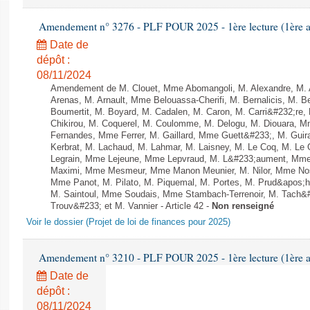
Amendement n° 3276 - PLF POUR 2025 - 1ère lecture (1ère as
Date de
dépôt :
08/11/2024
Amendement de M. Clouet, Mme Abomangoli, M. Alexandre, M.
Arenas, M. Arnault, Mme Belouassa-Cherifi, M. Bernalicis, M. 
Boumertit, M. Boyard, M. Cadalen, M. Caron, M. Carri&#232;re
Chikirou, M. Coquerel, M. Coulomme, M. Delogu, M. Diouara, 
Fernandes, Mme Ferrer, M. Gaillard, Mme Guett&#233;, M. Gu
Kerbrat, M. Lachaud, M. Lahmar, M. Laisney, M. Le Coq, M. Le
Legrain, Mme Lejeune, Mme Lepvraud, M. L&#233;aument, Mme
Maximi, Mme Mesmeur, Mme Manon Meunier, M. Nilor, Mme N
Mme Panot, M. Pilato, M. Piquemal, M. Portes, M. Prud&apos;h
M. Saintoul, Mme Soudais, Mme Stambach-Terrenoir, M. Tach&
Trouv&#233; et M. Vannier - Article 42 -
Non renseigné
Voir le dossier (Projet de loi de finances pour 2025)
Amendement n° 3210 - PLF POUR 2025 - 1ère lecture (1ère as
Date de
dépôt :
08/11/2024