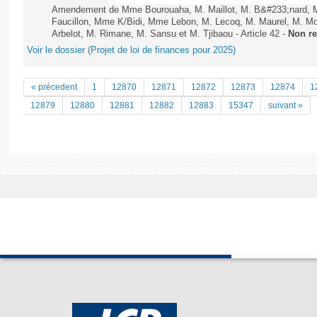
Amendement de Mme Bourouaha, M. Maillot, M. B&#233;nard, 
Faucillon, Mme K/Bidi, Mme Lebon, M. Lecoq, M. Maurel, M. M
Arbelot, M. Rimane, M. Sansu et M. Tjibaou - Article 42 -
Non r
Voir le dossier (Projet de loi de finances pour 2025)
« précedent
1
12870
12871
12872
12873
12874
1
12879
12880
12881
12882
12883
15347
suivant »