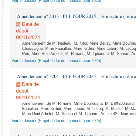
Voir le dossier (Projet de loi de finances pour 2025)
Rapports d'enquête
Rapports législatifs
Amendement n° 3013 - PLF POUR 2025 - 1ère lecture (1ère as
Rapports sur l'application des lois
Date de
Baromètre de l’application des lois
dépôt :
08/11/2024
Dossiers législatifs
Amendement de M. Nadeau, M. Nilor, Mme Bellay, Mme Bouroua
Chassaigne, Mme Faucillon, Mme K/Bidi, Mme Lebon, M. Lecoq, 
Budget et sécurité sociale
Peu, Mme Reid Arbelot, M. Rimane, M. Tjibaou et M. Sansu - Art
Questions écrites et orales
Voir le dossier (Projet de loi de finances pour 2025)
Comptes rendus des débats
Amendement n° 3204 - PLF POUR 2025 - 1ère lecture (1ère as
Date de
dépôt :
08/11/2024
Amendement de M. Rimane, Mme Bourouaha, M. B&#233;nard, 
Faucillon, Mme K/Bidi, Mme Lebon, M. Lecoq, M. Maillot, M. M
Mme Reid Arbelot, M. Sansu et M. Tjibaou - Article 42 -
Non ren
Voir le dossier (Projet de loi de finances pour 2025)