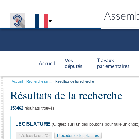
Assemb
Accèder à
la page
Vos
Travaux
Accueil
d'accueil
députés
parlementaires
Vous
Accueil
Recherche sur...
Résultats de la recherche
êtes
Résultats de la recherche
Général
ici
CONNEX
TRAVA
CONNA
DÉC
:
153462
résultats trouvés
LÉGISLATURE
(Cliquez sur l'un des boutons pour faire un choix
17e législature (X)
Précédentes législatures