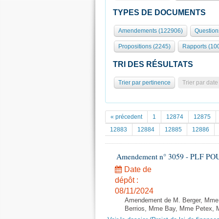
TYPES DE DOCUMENTS
Amendements (122906)
Question
Propositions (2245)
Rapports (10
TRI DES RÉSULTATS
Trier par pertinence
Trier par date
« précedent
1
12874
12875
12883
12884
12885
12886
Amendement n° 3059 - PLF POUR 2
Date de
dépôt :
08/11/2024
Amendement de M. Berger, Mme 
Berrios, Mme Bay, Mme Petex, M.