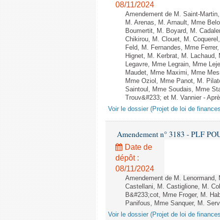
08/11/2024
Amendement de M. Saint-Martin
M. Arenas, M. Arnault, Mme Belo
Boumertit, M. Boyard, M. Cadal
Chikirou, M. Clouet, M. Coquer
Feld, M. Fernandes, Mme Ferrer
Hignet, M. Kerbrat, M. Lachaud,
Legavre, Mme Legrain, Mme Lej
Maudet, Mme Maximi, Mme Mesm
Mme Oziol, Mme Panot, M. Pilat
Saintoul, Mme Soudais, Mme Sta
Trouv&#233; et M. Vannier - Après
Voir le dossier (Projet de loi de financ
Amendement n° 3183 - PLF POUR 2
Date de
dépôt :
08/11/2024
Amendement de M. Lenormand, M
Castellani, M. Castiglione, M. 
B&#233;cot, Mme Froger, M. Habi
Panifous, Mme Sanquer, M. Serva,
Voir le dossier (Projet de loi de financ