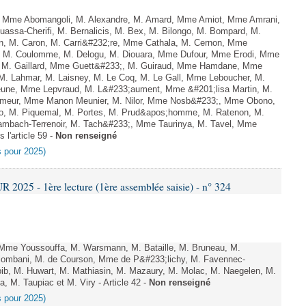
, Mme Abomangoli, M. Alexandre, M. Amard, Mme Amiot, Mme Amrani,
uassa-Cherifi, M. Bernalicis, M. Bex, M. Bilongo, M. Bompard, M.
en, M. Caron, M. Carri&#232;re, Mme Cathala, M. Cernon, Mme
el, M. Coulomme, M. Delogu, M. Diouara, Mme Dufour, Mme Erodi, Mme
, M. Gaillard, Mme Guett&#233;, M. Guiraud, Mme Hamdane, Mme
 M. Lahmar, M. Laisney, M. Le Coq, M. Le Gall, Mme Leboucher, M.
eune, Mme Lepvraud, M. L&#233;aument, Mme &#201;lisa Martin, M.
eur, Mme Manon Meunier, M. Nilor, Mme Nosb&#233;, Mme Obono,
o, M. Piquemal, M. Portes, M. Prud&apos;homme, M. Ratenon, M.
mbach-Terrenoir, M. Tach&#233;, Mme Taurinya, M. Tavel, Mme
 l'article 59 -
Non renseigné
es pour 2025)
025 - 1ère lecture (1ère assemblée saisie) - n° 324
me Youssouffa, M. Warsmann, M. Bataille, M. Bruneau, M.
Colombani, M. de Courson, Mme de P&#233;lichy, M. Favennec-
b, M. Huwart, M. Mathiasin, M. Mazaury, M. Molac, M. Naegelen, M.
 M. Taupiac et M. Viry - Article 42 -
Non renseigné
es pour 2025)