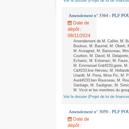
Voir le dossier (Projet de loi de financ
Amendement n° 3364 - PLF POUR 2
Date de
dépôt :
08/11/2024
Amendement de M. Califer, M. Bap
Bouloux, M. Baumel, M. Oberti
M. Aviragnet, M. Barusseau, Mme
Courbon, M. David, M. Delaport
Echaniz, M. Eskenazi, M. Faure
M. Emmanuel Gr&#233;goire, M.
C&#233;line Hervieu, M. Hollan
Lhardit, M. Pena, Mme Pic, M. P
Aur&#233;lien Rousseau, M. Ro
Santiago, M. Saulignac, M. Simi
M. Vicot et les membres du group
Voir le dossier (Projet de loi de financ
Amendement n° 3050 - PLF POUR 2
Date de
dépôt :