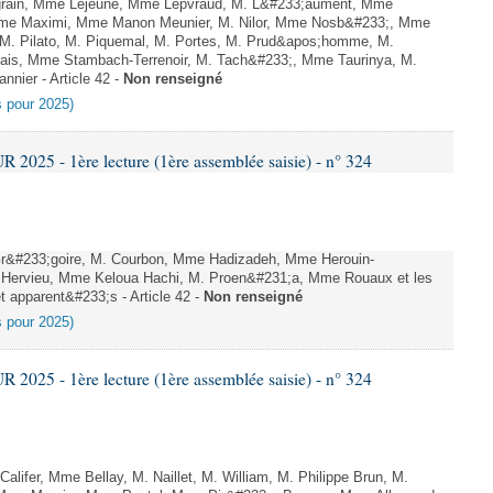
grain, Mme Lejeune, Mme Lepvraud, M. L&#233;aument, Mme
 Mme Maximi, Mme Manon Meunier, M. Nilor, Mme Nosb&#233;, Mme
. Pilato, M. Piquemal, M. Portes, M. Prud&apos;homme, M.
ais, Mme Stambach-Terrenoir, M. Tach&#233;, Mme Taurinya, M.
nier - Article 42 -
Non renseigné
es pour 2025)
025 - 1ère lecture (1ère assemblée saisie) - n° 324
&#233;goire, M. Courbon, Mme Hadizadeh, Mme Herouin-
 Hervieu, Mme Keloua Hachi, M. Proen&#231;a, Mme Rouaux et les
 apparent&#233;s - Article 42 -
Non renseigné
es pour 2025)
025 - 1ère lecture (1ère assemblée saisie) - n° 324
lifer, Mme Bellay, M. Naillet, M. William, M. Philippe Brun, M.