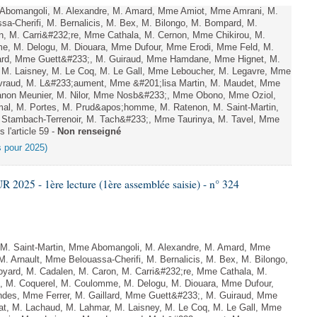
bomangoli, M. Alexandre, M. Amard, Mme Amiot, Mme Amrani, M.
sa-Cherifi, M. Bernalicis, M. Bex, M. Bilongo, M. Bompard, M.
n, M. Carri&#232;re, Mme Cathala, M. Cernon, Mme Chikirou, M.
me, M. Delogu, M. Diouara, Mme Dufour, Mme Erodi, Mme Feld, M.
lard, Mme Guett&#233;, M. Guiraud, Mme Hamdane, Mme Hignet, M.
, M. Laisney, M. Le Coq, M. Le Gall, Mme Leboucher, M. Legavre, Mme
vraud, M. L&#233;aument, Mme &#201;lisa Martin, M. Maudet, Mme
on Meunier, M. Nilor, Mme Nosb&#233;, Mme Obono, Mme Oziol,
mal, M. Portes, M. Prud&apos;homme, M. Ratenon, M. Saint-Martin,
Stambach-Terrenoir, M. Tach&#233;, Mme Taurinya, M. Tavel, Mme
 l'article 59 -
Non renseigné
es pour 2025)
025 - 1ère lecture (1ère assemblée saisie) - n° 324
 Saint-Martin, Mme Abomangoli, M. Alexandre, M. Amard, Mme
. Arnault, Mme Belouassa-Cherifi, M. Bernalicis, M. Bex, M. Bilongo,
yard, M. Cadalen, M. Caron, M. Carri&#232;re, Mme Cathala, M.
t, M. Coquerel, M. Coulomme, M. Delogu, M. Diouara, Mme Dufour,
des, Mme Ferrer, M. Gaillard, Mme Guett&#233;, M. Guiraud, Mme
t, M. Lachaud, M. Lahmar, M. Laisney, M. Le Coq, M. Le Gall, Mme