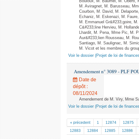
Bouloux, M. Baumel, M. Oberti
M. Aviragnet, M. Barusseau, Mme
Courbon, M. David, M. Delaport
Echaniz, M. Eskenazi, M. Faure
M. Emmanuel Gr&#233;goire, M.
C&#233;line Hervieu, M. Hollan
Lhardit, M. Pena, Mme Pic, M. P
Aur&#233;lien Rousseau, M. Ro
Santiago, M. Saulignac, M. Simi
M. Vicot et les membres du group
Voir le dossier (Projet de loi de financ
Amendement n° 3089 - PLF POUR 2
Date de
dépôt :
08/11/2024
Amendement de M. Viry, Mme Sanq
Voir le dossier (Projet de loi de financ
« précedent
1
12874
12875
12883
12884
12885
12886