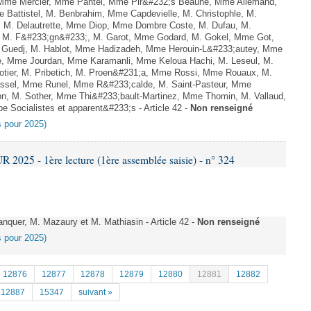
, Mme Mercier, Mme Pantel, Mme Pir&#232;s Beaune, Mme Allemand,
 Battistel, M. Benbrahim, Mme Capdevielle, M. Christophle, M.
e, M. Delautrette, Mme Diop, Mme Dombre Coste, M. Dufau, M.
, M. F&#233;gn&#233;, M. Garot, Mme Godard, M. Gokel, Mme Got,
 Guedj, M. Hablot, Mme Hadizadeh, Mme Herouin-L&#233;autey, Mme
de, Mme Jourdan, Mme Karamanli, Mme Keloua Hachi, M. Leseul, M.
otier, M. Pribetich, M. Proen&#231;a, Mme Rossi, Mme Rouaux, M.
ussel, Mme Runel, Mme R&#233;calde, M. Saint-Pasteur, Mme
on, M. Sother, Mme Thi&#233;bault-Martinez, Mme Thomin, M. Vallaud,
e Socialistes et apparent&#233;s - Article 42 -
Non renseigné
es pour 2025)
025 - 1ère lecture (1ère assemblée saisie) - n° 324
uer, M. Mazaury et M. Mathiasin - Article 42 -
Non renseigné
es pour 2025)
12876
12877
12878
12879
12880
12881
12882
12887
15347
suivant »