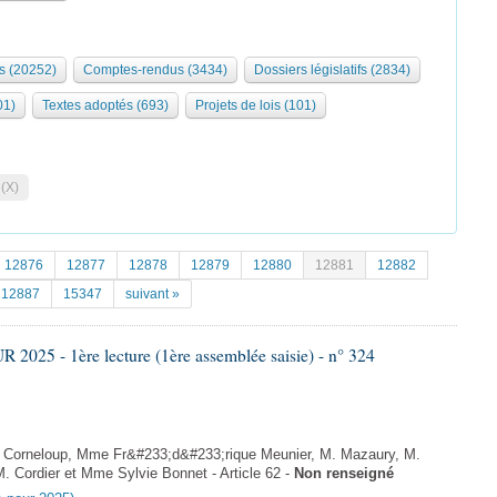
s (20252)
Comptes-rendus (3434)
Dossiers législatifs (2834)
01)
Textes adoptés (693)
Projets de lois (101)
 (X)
12876
12877
12878
12879
12880
12881
12882
12887
15347
suivant »
025 - 1ère lecture (1ère assemblée saisie) - n° 324
Corneloup, Mme Fr&#233;d&#233;rique Meunier, M. Mazaury, M.
 Cordier et Mme Sylvie Bonnet - Article 62 -
Non renseigné