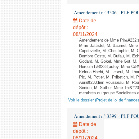
Amendement n° 3506 - PLF POUR 2
Date de
dépôt :
08/11/2024
Amendement de Mme Pir&#232;s 
Mme Battistel, M. Baumel, Mme B
Capdevielle, M. Christophle, M.
Dombre Coste, M. Dufau, M. Ech
Godard, M. Gokel, Mme Got, M.
Herouin-L&#233;autey, Mme C&#
Keloua Hachi, M. Leseul, M. Lha
Pic, M. Potier, M. Pribetich, 
Aur&#233;lien Rousseau, M. Rou
Simion, M. Sother, Mme Thi&#233
membres du groupe Socialistes et
Voir le dossier (Projet de loi de financ
Amendement n° 3399 - PLF POUR 2
Date de
dépôt :
08/11/2024