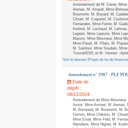
Amendement de M. Caron, Mme A
Arenas, M. Arnault, Mme Belouas
Boumertit, M. Boyard, M. Cadale
Clouet, M. Coquerel, M. Coulom
Fernandes, Mme Ferrer, M. Gail
Kerbrat, M. Lachaud, M. Lahmar
Legrain, Mme Lejeune, Mme Lep
Maximi, Mme Mesmeur, Mme Man
Mme Panot, M. Pilato, M. Pique
M. Saintoul, Mme Soudais, Mme 
Trouv&#233; et M. Vannier - Après
Voir le dossier (Projet de loi de financ
Amendement n° 2987 - PLF POUR 2
Date de
dépôt :
08/11/2024
Amendement de Mme Mesmeur, M.
Amiot, Mme Amrani, M. Arenas, M
M. Bompard, M. Boumertit, M. Bo
Cernon, Mme Chikirou, M. Cloue
Mme Erodi, Mme Feld, M. Fernan
Hamdane, Mme Hignet, M. Kerbra