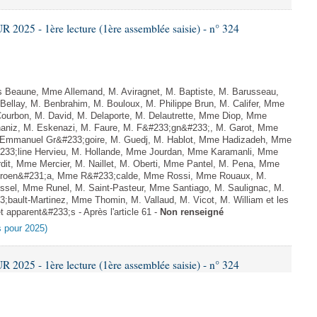
025 - 1ère lecture (1ère assemblée saisie) - n° 324
Beaune, Mme Allemand, M. Aviragnet, M. Baptiste, M. Barusseau,
ellay, M. Benbrahim, M. Bouloux, M. Philippe Brun, M. Califer, Mme
 Courbon, M. David, M. Delaporte, M. Delautrette, Mme Diop, Mme
aniz, M. Eskenazi, M. Faure, M. F&#233;gn&#233;, M. Garot, Mme
 Emmanuel Gr&#233;goire, M. Guedj, M. Hablot, Mme Hadizadeh, Mme
233;line Hervieu, M. Hollande, Mme Jourdan, Mme Karamanli, Mme
rdit, Mme Mercier, M. Naillet, M. Oberti, Mme Pantel, M. Pena, Mme
M. Proen&#231;a, Mme R&#233;calde, Mme Rossi, Mme Rouaux, M.
ssel, Mme Runel, M. Saint-Pasteur, Mme Santiago, M. Saulignac, M.
;bault-Martinez, Mme Thomin, M. Vallaud, M. Vicot, M. William et les
 apparent&#233;s - Après l'article 61 -
Non renseigné
es pour 2025)
025 - 1ère lecture (1ère assemblée saisie) - n° 324