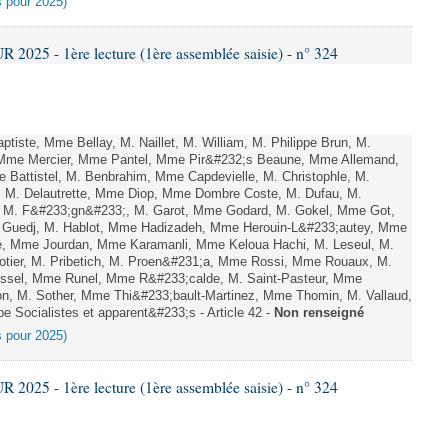
es pour 2025)
025 - 1ère lecture (1ère assemblée saisie) - n° 324
tiste, Mme Bellay, M. Naillet, M. William, M. Philippe Brun, M.
, Mme Mercier, Mme Pantel, Mme Pir&#232;s Beaune, Mme Allemand,
 Battistel, M. Benbrahim, Mme Capdevielle, M. Christophle, M.
e, M. Delautrette, Mme Diop, Mme Dombre Coste, M. Dufau, M.
, M. F&#233;gn&#233;, M. Garot, Mme Godard, M. Gokel, Mme Got,
 Guedj, M. Hablot, Mme Hadizadeh, Mme Herouin-L&#233;autey, Mme
de, Mme Jourdan, Mme Karamanli, Mme Keloua Hachi, M. Leseul, M.
otier, M. Pribetich, M. Proen&#231;a, Mme Rossi, Mme Rouaux, M.
ussel, Mme Runel, Mme R&#233;calde, M. Saint-Pasteur, Mme
on, M. Sother, Mme Thi&#233;bault-Martinez, Mme Thomin, M. Vallaud,
e Socialistes et apparent&#233;s - Article 42 -
Non renseigné
es pour 2025)
025 - 1ère lecture (1ère assemblée saisie) - n° 324