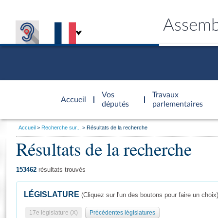
Assemb
Accèder à
la page
Vos
Travaux
Accueil
d'accueil
députés
parlementaires
Vous
Accueil
Recherche sur...
Résultats de la recherche
êtes
Résultats de la recherche
Général
ici
CONNEX
TRAVA
CONNA
DÉC
:
153462
résultats trouvés
LÉGISLATURE
(Cliquez sur l'un des boutons pour faire un choix
17e législature (X)
Précédentes législatures