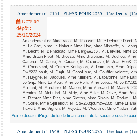
Amendement n° 2154 - PLFSS POUR 2025 - 1ère lecture (1ère 
Date de
dépôt :
25/10/2024
Amendement de Mme Vidal, M. Rousset, Mme Delorme Duret, M
M. Le Gac, Mme Le Nabour, Mme Liso, Mme Missoffe, M. Mongard
M. Becht, M. Belhaddad, Mme Berg&#233;, M. Berville, Mme Bor
Mme Braun-Pivet, M. Brosse, Mme Brulebois, M. Buchou, Mme
Carteron, M. Caure, M. Causse, M. Cazenave, M. Jean-Ren&#2
M. Chenevard, M. Cormier-Bouligeon, M. Darmanin, Mme Delpech
Fr&#233;bault, M. Fugit, M. Gassilloud, M. Gouffier Valente, 
M. Huyghe, M. Jacques, Mme Klinkert, M. Labaronne, Mme Lak
Le Grip, Mme Le Meur, Mme Le Peih, Mme Lebec, M. Lef&#232;
Maillard, M. Marchive, M. Marion, Mme Marsaud, M. Mass&#233
Mendes, M. Metzdorf, M. Midy, Mme Miller, M. Olive, Mme Pano
M. Riester, Mme Rist, Mme Riotton, Mme Rixain, M. Rodwell, M
M. Sorre, Mme Spillebout, M. S&#233;journ&#233;, Mme Liliana 
Travert, Mme Vignon, M. Vojetta, M. Woerth et Mme Yadan - Arti
Voir le dossier (Projet de loi de financement de la sécurité sociale pou
Amendement n° 1948 - PLFSS POUR 2025 - 1ère lecture (1ère 