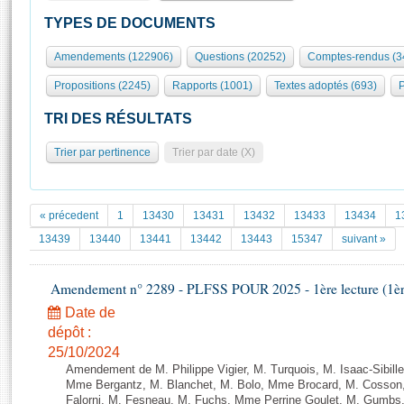
S'id
Présidence
Séance publique
Rôle et pouvoirs de l'Assemblée
Visiter l'Assemblée
TYPES DE DOCUMENTS
Fiches « Connaissance de l’Assemblée »
577 députés
Commissions et autres organes
Visite virtuelle du palais Bourbon
Amendements (122906)
Questions (20252)
Comptes-rendus (3
Organisation de l'Assemblée
Groupes politiques
Europe et International
Assister à une séance
Mot
Propositions (2245)
Rapports (1001)
Textes adoptés (693)
P
Présidence
Conférence des Présidents
Bureau
Collège des Ques
Élections législatives
Contrôle et évaluation
Accès des chercheurs à l’Assemblée
TRI DES RÉSULTATS
Congrès
Les évènements
S'inscrire
Trier par pertinence
Trier par date (X)
Pétitions
Statistiques et chiffres clés
Transparence et déontologie
Vous n'ave
Patrimoine
E
Documents de référence
« précedent
1
13430
13431
13432
13433
13434
1
La Bibliothèque
( Constitution | Règlement de l'Assemblée ... )
Documents parlementaires
13439
13440
13441
13442
13443
15347
suivant »
Les archives
Projets de loi
Contacts et plan d'accès
Amendement n° 2289 - PLFSS POUR 2025 - 1ère lecture (1ère 
Propositions de loi
Histoire
Photos libres de droit
Amendements
Date de
Juniors
dépôt :
Textes adoptés
Anciennes législatures
25/10/2024
Amendement de M. Philippe Vigier, M. Turquois, M. Isaac-Sibille
Liens vers les sites publics
Rapports d'information
Mme Bergantz, M. Blanchet, M. Bolo, Mme Brocard, M. Cosson, 
Falorni, M. Fesneau, M. Fuchs, Mme Perrine Goulet, M. Gumbs