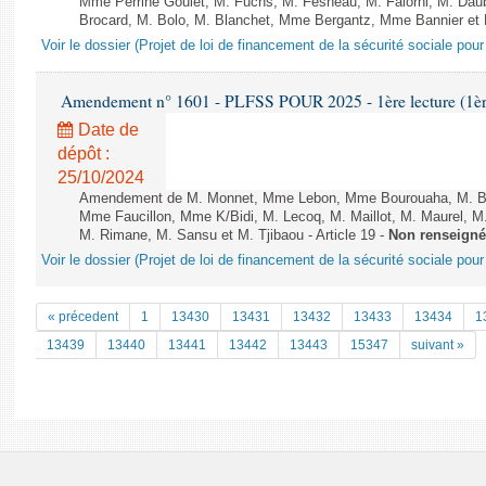
Mme Perrine Goulet, M. Fuchs, M. Fesneau, M. Falorni, M. Dau
Brocard, M. Bolo, M. Blanchet, Mme Bergantz, Mme Bannier et M.
Voir le dossier (Projet de loi de financement de la sécurité sociale pou
Amendement n° 1601 - PLFSS POUR 2025 - 1ère lecture (1ère 
Date de
dépôt :
25/10/2024
Amendement de M. Monnet, Mme Lebon, Mme Bourouaha, M. B&#
Mme Faucillon, Mme K/Bidi, M. Lecoq, M. Maillot, M. Maurel, M
M. Rimane, M. Sansu et M. Tjibaou - Article 19 -
Non renseigné
Voir le dossier (Projet de loi de financement de la sécurité sociale pou
« précedent
1
13430
13431
13432
13433
13434
1
13439
13440
13441
13442
13443
15347
suivant »