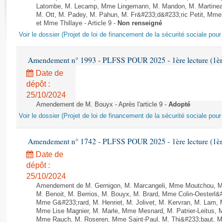
Rapports d'enquête
Latombe, M. Lecamp, Mme Lingemann, M. Mandon, M. Martinea
Rapports législatifs
M. Ott, M. Padey, M. Pahun, M. Fr&#233;d&#233;ric Petit, M
et Mme Thillaye - Article 9 -
Non renseigné
Rapports sur l'application des lois
Voir le dossier (Projet de loi de financement de la sécurité sociale pou
Baromètre de l’application des lois
Amendement n° 1993 - PLFSS POUR 2025 - 1ère lecture (1ère 
Dossiers législatifs
Date de
Budget et sécurité sociale
dépôt :
Questions écrites et orales
25/10/2024
Comptes rendus des débats
Amendement de M. Bouyx - Après l'article 9 -
Adopté
Voir le dossier (Projet de loi de financement de la sécurité sociale pou
Amendement n° 1742 - PLFSS POUR 2025 - 1ère lecture (1ère 
Date de
dépôt :
25/10/2024
Amendement de M. Gernigon, M. Marcangeli, Mme Moutchou, M. A
M. Benoit, M. Berrios, M. Bouyx, M. Brard, Mme Colin-Oesterl&
Mme G&#233;rard, M. Henriet, M. Jolivet, M. Kervran, M. Lam,
Mme Lise Magnier, M. Marle, Mme Mesnard, M. Patrier-Leitus, M
Mme Rauch, M. Roseren, Mme Saint-Paul, M. Thi&#233;baut, M. 