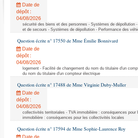
Rapports d'enquête
Date de
Rapports législatifs
dépôt :
Rapports sur l'application des lois
04/08/2026
Baromètre de l’application des lois
sécurité des biens et des personnes - Systèmes de dépollution 
et de secours - Systèmes de dépollution - Performance des véhi
Question écrite n° 17550 de Mme Émilie Bonnivard
Dossiers législatifs
Date de
Budget et sécurité sociale
dépôt :
Questions écrites et orales
04/08/2026
Comptes rendus des débats
logement - Facilité de changement du nom du titulaire d'un compt
du nom du titulaire d'un compteur électrique
Question écrite n° 17488 de Mme Virginie Duby-Muller
Date de
dépôt :
04/08/2026
collectivités territoriales - TVA immobilière : conséquences pour 
immobilière : conséquences pour les collectivités locales
Question écrite n° 17594 de Mme Sophie-Laurence Roy
Date de