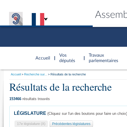
Assemb
Accèder à
la page
Vos
Travaux
Accueil
d'accueil
députés
parlementaires
Vous
Accueil
Recherche sur...
Résultats de la recherche
êtes
Résultats de la recherche
Général
ici
CONNEX
TRAVA
CONNA
DÉC
:
153466
résultats trouvés
LÉGISLATURE
(Cliquez sur l'un des boutons pour faire un choix
17e législature (X)
Précédentes législatures