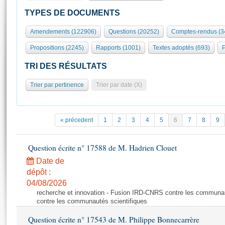
S'id
Présidence
Séance publique
Rôle et pouvoirs de l'Assemblée
Visiter l'Assemblée
TYPES DE DOCUMENTS
Fiches « Connaissance de l’Assemblée »
577 députés
Commissions et autres organes
Visite virtuelle du palais Bourbon
Amendements (122906)
Questions (20252)
Comptes-rendus (3
Organisation de l'Assemblée
Groupes politiques
Europe et International
Assister à une séance
Mot
Propositions (2245)
Rapports (1001)
Textes adoptés (693)
P
Présidence
Conférence des Présidents
Bureau
Collège des Ques
Élections législatives
Contrôle et évaluation
Accès des chercheurs à l’Assemblée
TRI DES RÉSULTATS
Congrès
Les évènements
S'inscrire
Trier par pertinence
Trier par date (X)
Pétitions
Statistiques et chiffres clés
Transparence et déontologie
Vous n'ave
Patrimoine
E
Documents de référence
« précedent
1
2
3
4
5
6
7
8
9
La Bibliothèque
( Constitution | Règlement de l'Assemblée ... )
Documents parlementaires
Les archives
Question écrite n° 17588 de M. Hadrien Clouet
Projets de loi
Contacts et plan d'accès
Date de
Propositions de loi
Histoire
Photos libres de droit
dépôt :
Amendements
Juniors
04/08/2026
Textes adoptés
recherche et innovation - Fusion IRD-CNRS contre les communa
Anciennes législatures
contre les communautés scientifiques
Liens vers les sites publics
Rapports d'information
Question écrite n° 17543 de M. Philippe Bonnecarrère