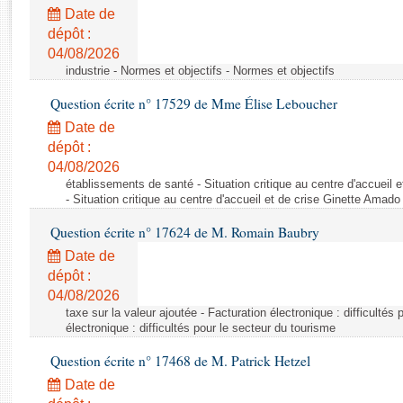
Rapports d'enquête
Date de
Rapports législatifs
dépôt :
Rapports sur l'application des lois
04/08/2026
Baromètre de l’application des lois
industrie - Normes et objectifs - Normes et objectifs
Question écrite n° 17529 de Mme Élise Leboucher
Dossiers législatifs
Date de
Budget et sécurité sociale
dépôt :
04/08/2026
Questions écrites et orales
établissements de santé - Situation critique au centre d'accuei
Comptes rendus des débats
- Situation critique au centre d'accueil et de crise Ginette Ama
Question écrite n° 17624 de M. Romain Baubry
Date de
dépôt :
04/08/2026
taxe sur la valeur ajoutée - Facturation électronique : difficultés
électronique : difficultés pour le secteur du tourisme
Question écrite n° 17468 de M. Patrick Hetzel
Date de