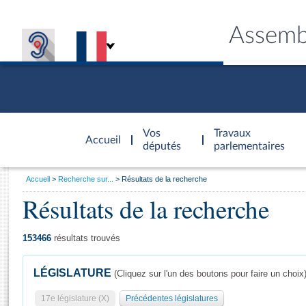
Assemb
Accèder à
la page
Vos
Travaux
Accueil
d'accueil
députés
parlementaires
Vous
Accueil
Recherche sur...
Résultats de la recherche
êtes
Résultats de la recherche
Général
ici
CONNEX
TRAVA
CONNA
DÉC
:
153466
résultats trouvés
LÉGISLATURE
(Cliquez sur l'un des boutons pour faire un choix
17e législature (X)
Précédentes législatures