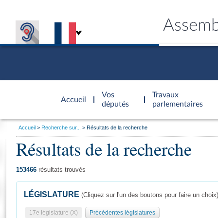
Assemb
Accèder à
la page
Vos
Travaux
Accueil
d'accueil
députés
parlementaires
Vous
Accueil
Recherche sur...
Résultats de la recherche
êtes
Résultats de la recherche
Général
ici
CONNEX
TRAVA
CONNA
DÉC
:
153466
résultats trouvés
LÉGISLATURE
(Cliquez sur l'un des boutons pour faire un choix
17e législature (X)
Précédentes législatures