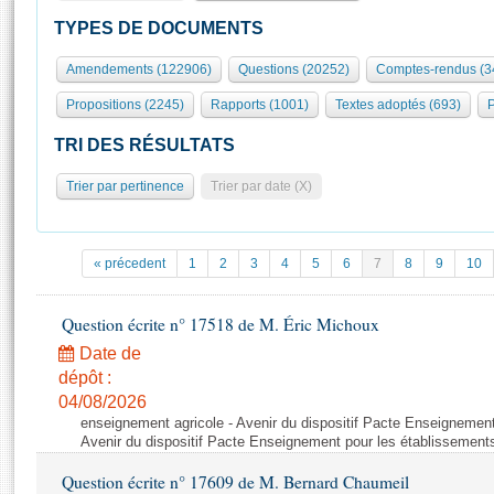
S'id
Présidence
Séance publique
Rôle et pouvoirs de l'Assemblée
Visiter l'Assemblée
TYPES DE DOCUMENTS
Fiches « Connaissance de l’Assemblée »
577 députés
Commissions et autres organes
Visite virtuelle du palais Bourbon
Amendements (122906)
Questions (20252)
Comptes-rendus (3
Organisation de l'Assemblée
Groupes politiques
Europe et International
Assister à une séance
Mot
Propositions (2245)
Rapports (1001)
Textes adoptés (693)
P
Présidence
Conférence des Présidents
Bureau
Collège des Ques
Élections législatives
Contrôle et évaluation
Accès des chercheurs à l’Assemblée
TRI DES RÉSULTATS
Congrès
Les évènements
S'inscrire
Trier par pertinence
Trier par date (X)
Pétitions
Statistiques et chiffres clés
Transparence et déontologie
Vous n'ave
Patrimoine
E
Documents de référence
« précedent
1
2
3
4
5
6
7
8
9
10
La Bibliothèque
( Constitution | Règlement de l'Assemblée ... )
Documents parlementaires
Les archives
Question écrite n° 17518 de M. Éric Michoux
Projets de loi
Contacts et plan d'accès
Date de
Propositions de loi
Histoire
Photos libres de droit
dépôt :
Amendements
Juniors
04/08/2026
Textes adoptés
enseignement agricole - Avenir du dispositif Pacte Enseignement
Anciennes législatures
Avenir du dispositif Pacte Enseignement pour les établissements
Liens vers les sites publics
Rapports d'information
Question écrite n° 17609 de M. Bernard Chaumeil