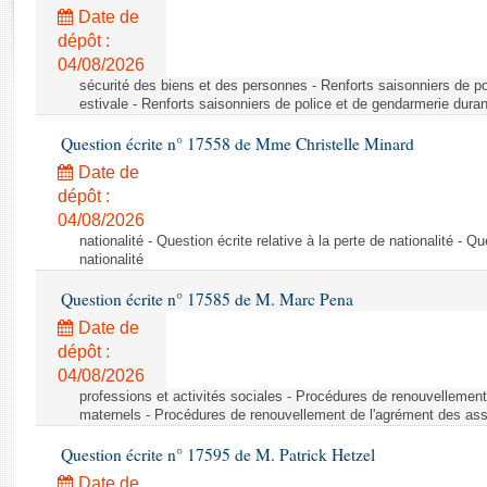
Rapports d'enquête
Date de
Rapports législatifs
dépôt :
Rapports sur l'application des lois
04/08/2026
Baromètre de l’application des lois
sécurité des biens et des personnes - Renforts saisonniers de po
estivale - Renforts saisonniers de police et de gendarmerie duran
Question écrite n° 17558 de Mme Christelle Minard
Dossiers législatifs
Date de
Budget et sécurité sociale
dépôt :
Questions écrites et orales
04/08/2026
Comptes rendus des débats
nationalité - Question écrite relative à la perte de nationalité - Qu
nationalité
Question écrite n° 17585 de M. Marc Pena
Date de
dépôt :
04/08/2026
professions et activités sociales - Procédures de renouvellemen
maternels - Procédures de renouvellement de l'agrément des ass
Question écrite n° 17595 de M. Patrick Hetzel
Date de