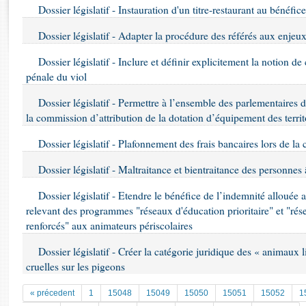
Rapports d'enquête
Dossier législatif - Instauration d'un titre-restaurant au bénéfice
Rapports législatifs
Dossier législatif - Adapter la procédure des référés aux enj
Rapports sur l'application des lois
Baromètre de l’application des lois
Dossier législatif - Inclure et définir explicitement la notion d
pénale du viol
Dossiers législatifs
Dossier législatif - Permettre à l’ensemble des parlementaires
Budget et sécurité sociale
la commission d’attribution de la dotation d’équipement des territ
Questions écrites et orales
Dossier législatif - Plafonnement des frais bancaires lors de la
Comptes rendus des débats
Dossier législatif - Maltraitance et bientraitance des personnes
Dossier législatif - Etendre le bénéfice de l’indemnité allouée
relevant des programmes "réseaux d'éducation prioritaire" et "rése
renforcés" aux animateurs périscolaires
Dossier législatif - Créer la catégorie juridique des « animaux l
cruelles sur les pigeons
« précedent
1
15048
15049
15050
15051
15052
1