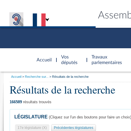
Assemb
Accèder à
la page
Vos
Travaux
Accueil
d'accueil
députés
parlementaires
Vous
Accueil
Recherche sur...
Résultats de la recherche
êtes
Résultats de la recherche
Général
ici
CONNEX
TRAVA
CONNA
DÉC
:
166589
résultats trouvés
LÉGISLATURE
(Cliquez sur l'un des boutons pour faire un choix
17e législature (X)
Précédentes législatures