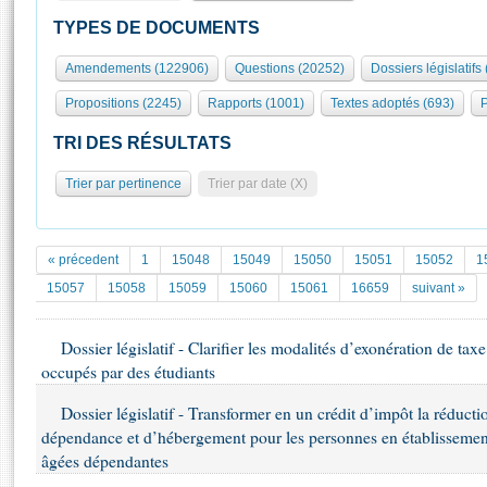
S'id
Présidence
Séance publique
Rôle et pouvoirs de l'Assemblée
Visiter l'Assemblée
TYPES DE DOCUMENTS
Fiches « Connaissance de l’Assemblée »
577 députés
Commissions et autres organes
Visite virtuelle du palais Bourbon
Amendements (122906)
Questions (20252)
Dossiers législatifs
Organisation de l'Assemblée
Groupes politiques
Europe et International
Assister à une séance
Mot
Propositions (2245)
Rapports (1001)
Textes adoptés (693)
P
Présidence
Conférence des Présidents
Bureau
Collège des Ques
Élections législatives
Contrôle et évaluation
Accès des chercheurs à l’Assemblée
TRI DES RÉSULTATS
Congrès
Les évènements
S'inscrire
Trier par pertinence
Trier par date (X)
Pétitions
Statistiques et chiffres clés
Transparence et déontologie
Vous n'ave
Patrimoine
E
Documents de référence
« précedent
1
15048
15049
15050
15051
15052
1
La Bibliothèque
( Constitution | Règlement de l'Assemblée ... )
Documents parlementaires
15057
15058
15059
15060
15061
16659
suivant »
Les archives
Projets de loi
Contacts et plan d'accès
Dossier législatif - Clarifier les modalités d’exonération de ta
Propositions de loi
Histoire
occupés par des étudiants
Photos libres de droit
Amendements
Juniors
Textes adoptés
Dossier législatif - Transformer en un crédit d’impôt la réductio
Anciennes législatures
dépendance et d’hébergement pour les personnes en établisseme
Liens vers les sites publics
âgées dépendantes
Rapports d'information