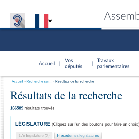
Assemb
Accèder à
la page
Vos
Travaux
Accueil
d'accueil
députés
parlementaires
Vous
Accueil
Recherche sur...
Résultats de la recherche
êtes
Résultats de la recherche
Général
ici
CONNEX
TRAVA
CONNA
DÉC
:
166589
résultats trouvés
LÉGISLATURE
(Cliquez sur l'un des boutons pour faire un choix
17e législature (X)
Précédentes législatures