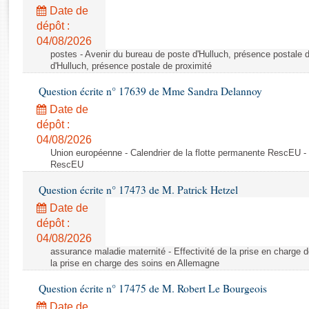
Rapports d'enquête
Date de
Rapports législatifs
dépôt :
Rapports sur l'application des lois
04/08/2026
Baromètre de l’application des lois
postes - Avenir du bureau de poste d'Hulluch, présence postale d
d'Hulluch, présence postale de proximité
Question écrite n° 17639 de Mme Sandra Delannoy
Dossiers législatifs
Date de
Budget et sécurité sociale
dépôt :
Questions écrites et orales
04/08/2026
Comptes rendus des débats
Union européenne - Calendrier de la flotte permanente RescEU - 
RescEU
Question écrite n° 17473 de M. Patrick Hetzel
Date de
dépôt :
04/08/2026
assurance maladie maternité - Effectivité de la prise en charge d
la prise en charge des soins en Allemagne
Question écrite n° 17475 de M. Robert Le Bourgeois
Date de