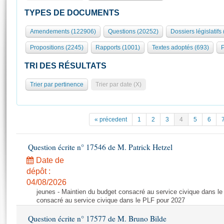
S'id
Présidence
Séance publique
Rôle et pouvoirs de l'Assemblée
Visiter l'Assemblée
TYPES DE DOCUMENTS
Fiches « Connaissance de l’Assemblée »
577 députés
Commissions et autres organes
Visite virtuelle du palais Bourbon
Amendements (122906)
Questions (20252)
Dossiers législatifs
Organisation de l'Assemblée
Groupes politiques
Europe et International
Assister à une séance
Mot
Propositions (2245)
Rapports (1001)
Textes adoptés (693)
P
Présidence
Conférence des Présidents
Bureau
Collège des Ques
Élections législatives
Contrôle et évaluation
Accès des chercheurs à l’Assemblée
TRI DES RÉSULTATS
Congrès
Les évènements
S'inscrire
Trier par pertinence
Trier par date (X)
Pétitions
Statistiques et chiffres clés
Transparence et déontologie
Vous n'ave
Patrimoine
E
Documents de référence
« précedent
1
2
3
4
5
6
La Bibliothèque
( Constitution | Règlement de l'Assemblée ... )
Documents parlementaires
Les archives
Question écrite n° 17546 de M. Patrick Hetzel
Projets de loi
Contacts et plan d'accès
Date de
Propositions de loi
Histoire
Photos libres de droit
dépôt :
Amendements
Juniors
04/08/2026
Textes adoptés
jeunes - Maintien du budget consacré au service civique dans le
Anciennes législatures
consacré au service civique dans le PLF pour 2027
Liens vers les sites publics
Rapports d'information
Question écrite n° 17577 de M. Bruno Bilde