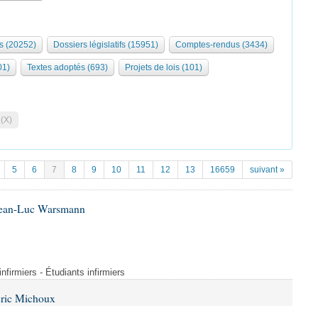
s (20252)
Dossiers législatifs (15951)
Comptes-rendus (3434)
01)
Textes adoptés (693)
Projets de lois (101)
 (X)
5
6
7
8
9
10
11
12
13
16659
suivant »
 Jean-Luc Warsmann
nfirmiers - Étudiants infirmiers
Éric Michoux