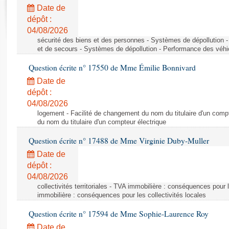
Rapports d'enquête
Date de
Rapports législatifs
dépôt :
Rapports sur l'application des lois
04/08/2026
Baromètre de l’application des lois
sécurité des biens et des personnes - Systèmes de dépollution 
et de secours - Systèmes de dépollution - Performance des véhi
Question écrite n° 17550 de Mme Émilie Bonnivard
Dossiers législatifs
Date de
Budget et sécurité sociale
dépôt :
Questions écrites et orales
04/08/2026
Comptes rendus des débats
logement - Facilité de changement du nom du titulaire d'un compt
du nom du titulaire d'un compteur électrique
Question écrite n° 17488 de Mme Virginie Duby-Muller
Date de
dépôt :
04/08/2026
collectivités territoriales - TVA immobilière : conséquences pour 
immobilière : conséquences pour les collectivités locales
Question écrite n° 17594 de Mme Sophie-Laurence Roy
Date de