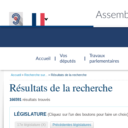
Assemb
Accèder à
la page
Vos
Travaux
Accueil
d'accueil
députés
parlementaires
Vous
Accueil
Recherche sur...
Résultats de la recherche
êtes
Résultats de la recherche
Général
ici
CONNEX
TRAVA
CONNA
DÉC
:
166591
résultats trouvés
LÉGISLATURE
(Cliquez sur l'un des boutons pour faire un choix
17e législature (X)
Précédentes législatures