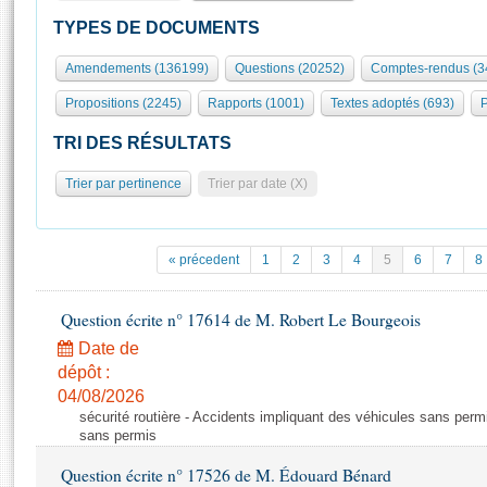
S'id
Présidence
Séance publique
Rôle et pouvoirs de l'Assemblée
Visiter l'Assemblée
TYPES DE DOCUMENTS
Fiches « Connaissance de l’Assemblée »
577 députés
Commissions et autres organes
Visite virtuelle du palais Bourbon
Amendements (136199)
Questions (20252)
Comptes-rendus (3
Organisation de l'Assemblée
Groupes politiques
Europe et International
Assister à une séance
Mot
Propositions (2245)
Rapports (1001)
Textes adoptés (693)
P
Présidence
Conférence des Présidents
Bureau
Collège des Ques
Élections législatives
Contrôle et évaluation
Accès des chercheurs à l’Assemblée
TRI DES RÉSULTATS
Congrès
Les évènements
S'inscrire
Trier par pertinence
Trier par date (X)
Pétitions
Statistiques et chiffres clés
Transparence et déontologie
Vous n'ave
Patrimoine
E
Documents de référence
« précedent
1
2
3
4
5
6
7
8
La Bibliothèque
( Constitution | Règlement de l'Assemblée ... )
Documents parlementaires
Les archives
Question écrite n° 17614 de M. Robert Le Bourgeois
Projets de loi
Contacts et plan d'accès
Date de
Propositions de loi
Histoire
Photos libres de droit
dépôt :
Amendements
Juniors
04/08/2026
Textes adoptés
sécurité routière - Accidents impliquant des véhicules sans perm
Anciennes législatures
sans permis
Liens vers les sites publics
Rapports d'information
Question écrite n° 17526 de M. Édouard Bénard