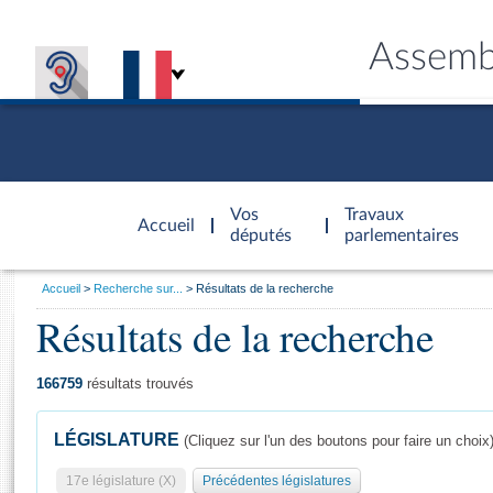
Assemb
Accèder à
la page
Vos
Travaux
Accueil
d'accueil
députés
parlementaires
Vous
Accueil
Recherche sur...
Résultats de la recherche
êtes
Résultats de la recherche
Général
ici
CONNEX
TRAVA
CONNA
DÉC
:
166759
résultats trouvés
LÉGISLATURE
(Cliquez sur l'un des boutons pour faire un choix
17e législature (X)
Précédentes législatures