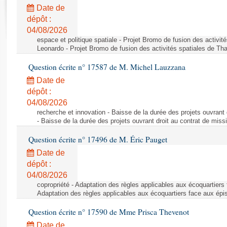
Rapports d'enquête
Date de
Rapports législatifs
dépôt :
Rapports sur l'application des lois
04/08/2026
Baromètre de l’application des lois
espace et politique spatiale - Projet Bromo de fusion des activit
Leonardo - Projet Bromo de fusion des activités spatiales de Tha
Question écrite n° 17587 de M. Michel Lauzzana
Dossiers législatifs
Date de
Budget et sécurité sociale
dépôt :
Questions écrites et orales
04/08/2026
Comptes rendus des débats
recherche et innovation - Baisse de la durée des projets ouvrant 
- Baisse de la durée des projets ouvrant droit au contrat de missi
Question écrite n° 17496 de M. Éric Pauget
Date de
dépôt :
04/08/2026
copropriété - Adaptation des règles applicables aux écoquartiers
Adaptation des règles applicables aux écoquartiers face aux épi
Question écrite n° 17590 de Mme Prisca Thevenot
Date de