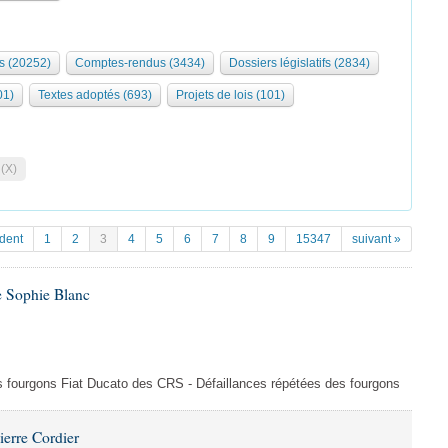
s (20252)
Comptes-rendus (3434)
Dossiers législatifs (2834)
01)
Textes adoptés (693)
Projets de lois (101)
 (X)
dent
1
2
3
4
5
6
7
8
9
15347
suivant »
e Sophie Blanc
es fourgons Fiat Ducato des CRS - Défaillances répétées des fourgons
ierre Cordier