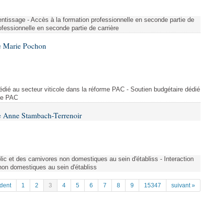
entissage - Accès à la formation professionnelle en seconde partie de
ofessionnelle en seconde partie de carrière
e Marie Pochon
dédié au secteur viticole dans la réforme PAC - Soutien budgétaire dédié
rme PAC
e Anne Stambach-Terrenoir
blic et des carnivores non domestiques au sein d'établiss - Interaction
 non domestiques au sein d'établiss
dent
1
2
3
4
5
6
7
8
9
15347
suivant »