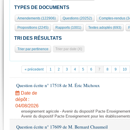
S'id
Présidence
Séance publique
Rôle et pouvoirs de l'Assemblée
Visiter l'Assemblée
TYPES DE DOCUMENTS
Fiches « Connaissance de l’Assemblée »
577 députés
Commissions et autres organes
Visite virtuelle du palais Bourbon
Amendements (122906)
Questions (20252)
Comptes-rendus (3
Organisation de l'Assemblée
Groupes politiques
Europe et International
Assister à une séance
Mot
Propositions (2245)
Rapports (1001)
Textes adoptés (693)
P
Présidence
Conférence des Présidents
Bureau
Collège des Ques
Élections législatives
Contrôle et évaluation
Accès des chercheurs à l’Assemblée
TRI DES RÉSULTATS
Congrès
Les évènements
S'inscrire
Trier par pertinence
Trier par date (X)
Pétitions
Statistiques et chiffres clés
Transparence et déontologie
Vous n'ave
Patrimoine
E
Documents de référence
« précedent
1
2
3
4
5
6
7
8
9
10
La Bibliothèque
( Constitution | Règlement de l'Assemblée ... )
Documents parlementaires
Les archives
Question écrite n° 17518 de M. Éric Michoux
Projets de loi
Contacts et plan d'accès
Date de
Propositions de loi
Histoire
Photos libres de droit
dépôt :
Amendements
Juniors
04/08/2026
Textes adoptés
enseignement agricole - Avenir du dispositif Pacte Enseignement
Anciennes législatures
Avenir du dispositif Pacte Enseignement pour les établissements
Liens vers les sites publics
Rapports d'information
Question écrite n° 17609 de M. Bernard Chaumeil