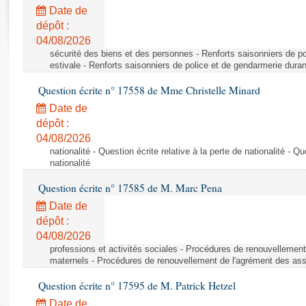
Rapports d'enquête
Date de
Rapports législatifs
dépôt :
Rapports sur l'application des lois
04/08/2026
Baromètre de l’application des lois
sécurité des biens et des personnes - Renforts saisonniers de po
estivale - Renforts saisonniers de police et de gendarmerie duran
Question écrite n° 17558 de Mme Christelle Minard
Dossiers législatifs
Date de
Budget et sécurité sociale
dépôt :
Questions écrites et orales
04/08/2026
Comptes rendus des débats
nationalité - Question écrite relative à la perte de nationalité - Qu
nationalité
Question écrite n° 17585 de M. Marc Pena
Date de
dépôt :
04/08/2026
professions et activités sociales - Procédures de renouvellemen
maternels - Procédures de renouvellement de l'agrément des ass
Question écrite n° 17595 de M. Patrick Hetzel
Date de