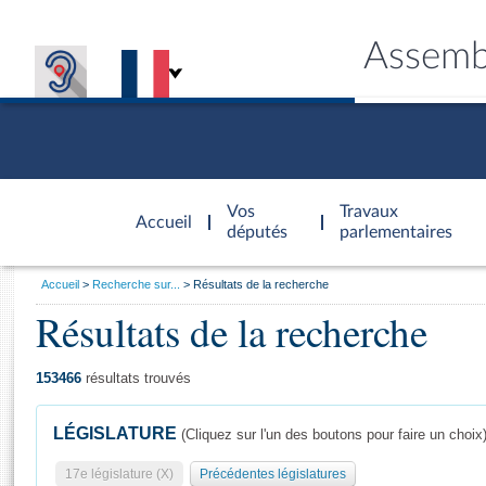
Assemb
Accèder à
la page
Vos
Travaux
Accueil
d'accueil
députés
parlementaires
Vous
Accueil
Recherche sur...
Résultats de la recherche
êtes
Résultats de la recherche
Général
ici
CONNEX
TRAVA
CONNA
DÉC
:
153466
résultats trouvés
LÉGISLATURE
(Cliquez sur l'un des boutons pour faire un choix
17e législature (X)
Précédentes législatures