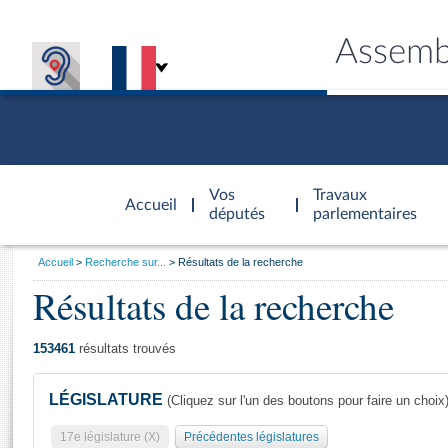
Assemb
Accèder à
la page
Vos
Travaux
Accueil
d'accueil
députés
parlementaires
Vous
Accueil
Recherche sur...
Résultats de la recherche
êtes
Résultats de la recherche
Général
ici
CONNEX
TRAVA
CONNA
DÉC
:
153461
résultats trouvés
LÉGISLATURE
(Cliquez sur l'un des boutons pour faire un choix
17e législature (X)
Précédentes législatures