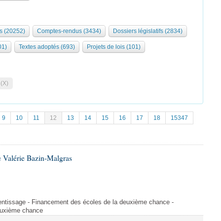
s (20252)
Comptes-rendus (3434)
Dossiers législatifs (2834)
01)
Textes adoptés (693)
Projets de lois (101)
 (X)
9
10
11
12
13
14
15
16
17
18
15347
 Valérie Bazin-Malgras
rentissage - Financement des écoles de la deuxième chance -
euxième chance