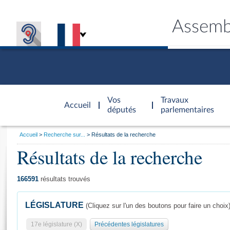
Assemb
Accèder à
la page
Vos
Travaux
Accueil
d'accueil
députés
parlementaires
Vous
Accueil
Recherche sur...
Résultats de la recherche
êtes
Résultats de la recherche
Général
ici
CONNEX
TRAVA
CONNA
DÉC
:
166591
résultats trouvés
LÉGISLATURE
(Cliquez sur l'un des boutons pour faire un choix
17e législature (X)
Précédentes législatures