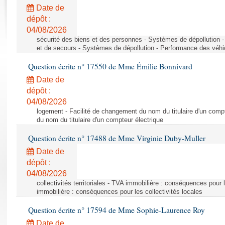
Rapports d'enquête
Date de
Rapports législatifs
dépôt :
Rapports sur l'application des lois
04/08/2026
Baromètre de l’application des lois
sécurité des biens et des personnes - Systèmes de dépollution 
et de secours - Systèmes de dépollution - Performance des véhi
Question écrite n° 17550 de Mme Émilie Bonnivard
Dossiers législatifs
Date de
Budget et sécurité sociale
dépôt :
Questions écrites et orales
04/08/2026
Comptes rendus des débats
logement - Facilité de changement du nom du titulaire d'un compt
du nom du titulaire d'un compteur électrique
Question écrite n° 17488 de Mme Virginie Duby-Muller
Date de
dépôt :
04/08/2026
collectivités territoriales - TVA immobilière : conséquences pour 
immobilière : conséquences pour les collectivités locales
Question écrite n° 17594 de Mme Sophie-Laurence Roy
Date de