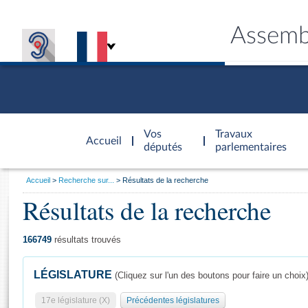
Assemb
Accèder à
la page
Vos
Travaux
Accueil
d'accueil
députés
parlementaires
Vous
Accueil
Recherche sur...
Résultats de la recherche
êtes
Résultats de la recherche
Général
ici
CONNEX
TRAVA
CONNA
DÉC
:
166749
résultats trouvés
LÉGISLATURE
(Cliquez sur l'un des boutons pour faire un choix
17e législature (X)
Précédentes législatures