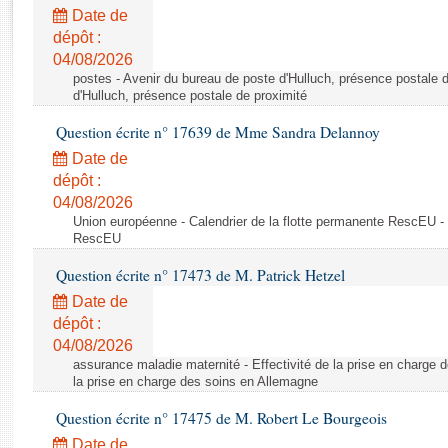
Rapports d'enquête
Date de
Rapports législatifs
dépôt :
Rapports sur l'application des lois
04/08/2026
Baromètre de l’application des lois
postes - Avenir du bureau de poste d'Hulluch, présence postale d
d'Hulluch, présence postale de proximité
Question écrite n° 17639 de Mme Sandra Delannoy
Dossiers législatifs
Date de
Budget et sécurité sociale
dépôt :
Questions écrites et orales
04/08/2026
Comptes rendus des débats
Union européenne - Calendrier de la flotte permanente RescEU - 
RescEU
Question écrite n° 17473 de M. Patrick Hetzel
Date de
dépôt :
04/08/2026
assurance maladie maternité - Effectivité de la prise en charge d
la prise en charge des soins en Allemagne
Question écrite n° 17475 de M. Robert Le Bourgeois
Date de