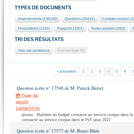
S'id
Présidence
Séance publique
Rôle et pouvoirs de l'Assemblée
Visiter l'Assemblée
TYPES DE DOCUMENTS
Fiches « Connaissance de l’Assemblée »
577 députés
Commissions et autres organes
Visite virtuelle du palais Bourbon
Amendements (136199)
Questions (20252)
Comptes-rendus (3
Organisation de l'Assemblée
Groupes politiques
Europe et International
Assister à une séance
Mot
Propositions (2245)
Rapports (1001)
Textes adoptés (693)
P
Présidence
Conférence des Présidents
Bureau
Collège des Ques
Élections législatives
Contrôle et évaluation
Accès des chercheurs à l’Assemblée
TRI DES RÉSULTATS
Congrès
Les évènements
S'inscrire
Trier par pertinence
Trier par date (X)
Pétitions
Statistiques et chiffres clés
Transparence et déontologie
Vous n'ave
Patrimoine
E
Documents de référence
« précedent
1
2
3
4
5
6
La Bibliothèque
( Constitution | Règlement de l'Assemblée ... )
Documents parlementaires
Les archives
Question écrite n° 17546 de M. Patrick Hetzel
Projets de loi
Contacts et plan d'accès
Date de
Propositions de loi
Histoire
Photos libres de droit
dépôt :
Amendements
Juniors
04/08/2026
Textes adoptés
jeunes - Maintien du budget consacré au service civique dans le
Anciennes législatures
consacré au service civique dans le PLF pour 2027
Liens vers les sites publics
Rapports d'information
Question écrite n° 17577 de M. Bruno Bilde