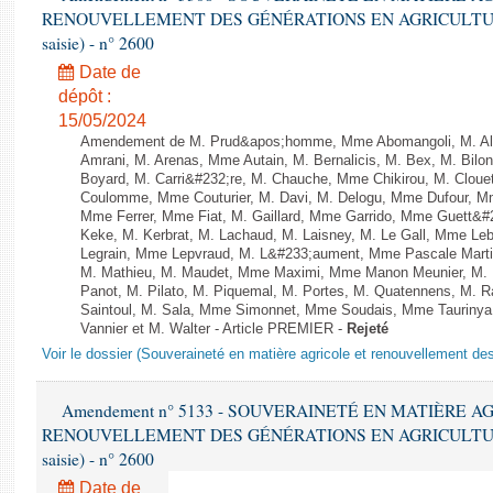
RENOUVELLEMENT DES GÉNÉRATIONS EN AGRICULTURE - 1è
saisie) - n° 2600
Date de
dépôt :
15/05/2024
Amendement de M. Prud&apos;homme, Mme Abomangoli, M. Al
Amrani, M. Arenas, Mme Autain, M. Bernalicis, M. Bex, M. Bilo
Boyard, M. Carri&#232;re, M. Chauche, Mme Chikirou, M. Clouet
Coulomme, Mme Couturier, M. Davi, M. Delogu, Mme Dufour, M
Mme Ferrer, Mme Fiat, M. Gaillard, Mme Garrido, Mme Guett&#
Keke, M. Kerbrat, M. Lachaud, M. Laisney, M. Le Gall, Mme L
Legrain, Mme Lepvraud, M. L&#233;aument, Mme Pascale Martin
M. Mathieu, M. Maudet, Mme Maximi, Mme Manon Meunier, M.
Panot, M. Pilato, M. Piquemal, M. Portes, M. Quatennens, M. R
Saintoul, M. Sala, Mme Simonnet, Mme Soudais, Mme Taurinya
Vannier et M. Walter - Article PREMIER -
Rejeté
Voir le dossier (Souveraineté en matière agricole et renouvellement des
Amendement n° 5133 - SOUVERAINETÉ EN MATIÈRE A
RENOUVELLEMENT DES GÉNÉRATIONS EN AGRICULTURE - 1è
saisie) - n° 2600
Date de