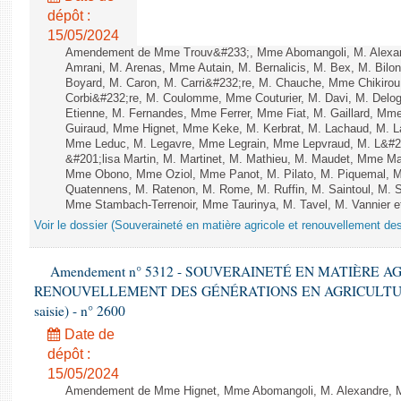
dépôt :
15/05/2024
Amendement de Mme Trouv&#233;, Mme Abomangoli, M. Alexa
Amrani, M. Arenas, Mme Autain, M. Bernalicis, M. Bex, M. Bilo
Boyard, M. Caron, M. Carri&#232;re, M. Chauche, Mme Chikirou,
Corbi&#232;re, M. Coulomme, Mme Couturier, M. Davi, M. Del
Etienne, M. Fernandes, Mme Ferrer, Mme Fiat, M. Gaillard, Mm
Guiraud, Mme Hignet, Mme Keke, M. Kerbrat, M. Lachaud, M. L
Mme Leduc, M. Legavre, Mme Legrain, Mme Lepvraud, M. L&#
&#201;lisa Martin, M. Martinet, M. Mathieu, M. Maudet, Mme M
Mme Obono, Mme Oziol, Mme Panot, M. Pilato, M. Piquemal, 
Quatennens, M. Ratenon, M. Rome, M. Ruffin, M. Saintoul, M.
Mme Stambach-Terrenoir, Mme Taurinya, M. Tavel, M. Vannier e
Voir le dossier (Souveraineté en matière agricole et renouvellement des
Amendement n° 5312 - SOUVERAINETÉ EN MATIÈRE A
RENOUVELLEMENT DES GÉNÉRATIONS EN AGRICULTURE - 1è
saisie) - n° 2600
Date de
dépôt :
15/05/2024
Amendement de Mme Hignet, Mme Abomangoli, M. Alexandre, 