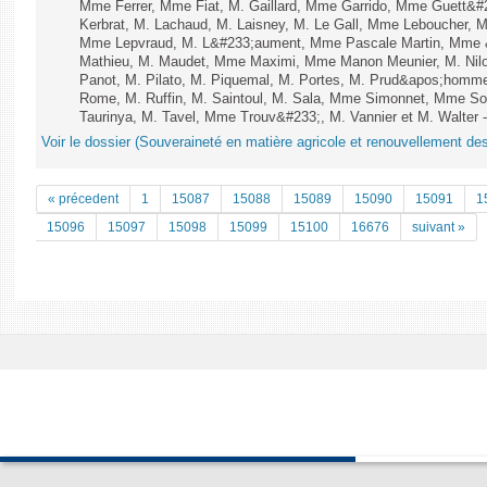
Mme Ferrer, Mme Fiat, M. Gaillard, Mme Garrido, Mme Guett&#
Kerbrat, M. Lachaud, M. Laisney, M. Le Gall, Mme Leboucher, 
Mme Lepvraud, M. L&#233;aument, Mme Pascale Martin, Mme &#2
Mathieu, M. Maudet, Mme Maximi, Mme Manon Meunier, M. Ni
Panot, M. Pilato, M. Piquemal, M. Portes, M. Prud&apos;homm
Rome, M. Ruffin, M. Saintoul, M. Sala, Mme Simonnet, Mme S
Taurinya, M. Tavel, Mme Trouv&#233;, M. Vannier et M. Walter 
Voir le dossier (Souveraineté en matière agricole et renouvellement des
« précedent
1
15087
15088
15089
15090
15091
1
15096
15097
15098
15099
15100
16676
suivant »