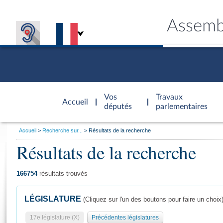
Assemb
Accèder à
la page
Vos
Travaux
Accueil
d'accueil
députés
parlementaires
Vous
Accueil
Recherche sur...
Résultats de la recherche
êtes
Résultats de la recherche
Général
ici
CONNEX
TRAVA
CONNA
DÉC
:
166754
résultats trouvés
LÉGISLATURE
(Cliquez sur l'un des boutons pour faire un choix
17e législature (X)
Précédentes législatures