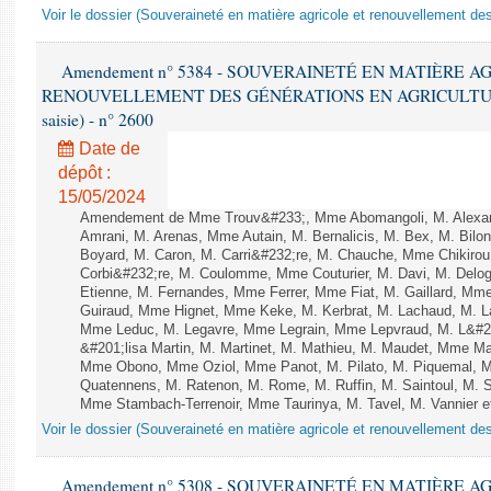
Voir le dossier (Souveraineté en matière agricole et renouvellement des
Amendement n° 5384 - SOUVERAINETÉ EN MATIÈRE A
RENOUVELLEMENT DES GÉNÉRATIONS EN AGRICULTURE - 1è
saisie) - n° 2600
Date de
dépôt :
15/05/2024
Amendement de Mme Trouv&#233;, Mme Abomangoli, M. Alexa
Amrani, M. Arenas, Mme Autain, M. Bernalicis, M. Bex, M. Bilo
Boyard, M. Caron, M. Carri&#232;re, M. Chauche, Mme Chikirou,
Corbi&#232;re, M. Coulomme, Mme Couturier, M. Davi, M. Del
Etienne, M. Fernandes, Mme Ferrer, Mme Fiat, M. Gaillard, Mm
Guiraud, Mme Hignet, Mme Keke, M. Kerbrat, M. Lachaud, M. L
Mme Leduc, M. Legavre, Mme Legrain, Mme Lepvraud, M. L&#
&#201;lisa Martin, M. Martinet, M. Mathieu, M. Maudet, Mme M
Mme Obono, Mme Oziol, Mme Panot, M. Pilato, M. Piquemal, 
Quatennens, M. Ratenon, M. Rome, M. Ruffin, M. Saintoul, M.
Mme Stambach-Terrenoir, Mme Taurinya, M. Tavel, M. Vannier e
Voir le dossier (Souveraineté en matière agricole et renouvellement des
Amendement n° 5308 - SOUVERAINETÉ EN MATIÈRE A