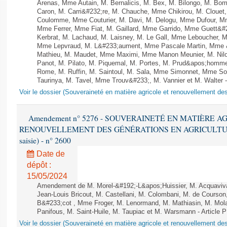
Arenas, Mme Autain, M. Bernalicis, M. Bex, M. Bilongo, M. Bom
Caron, M. Carri&#232;re, M. Chauche, Mme Chikirou, M. Clouet,
Coulomme, Mme Couturier, M. Davi, M. Delogu, Mme Dufour, M
Mme Ferrer, Mme Fiat, M. Gaillard, Mme Garrido, Mme Guett&#
Kerbrat, M. Lachaud, M. Laisney, M. Le Gall, Mme Leboucher, 
Mme Lepvraud, M. L&#233;aument, Mme Pascale Martin, Mme &#2
Mathieu, M. Maudet, Mme Maximi, Mme Manon Meunier, M. Ni
Panot, M. Pilato, M. Piquemal, M. Portes, M. Prud&apos;homm
Rome, M. Ruffin, M. Saintoul, M. Sala, Mme Simonnet, Mme S
Taurinya, M. Tavel, Mme Trouv&#233;, M. Vannier et M. Walter 
Voir le dossier (Souveraineté en matière agricole et renouvellement des
Amendement n° 5276 - SOUVERAINETÉ EN MATIÈRE A
RENOUVELLEMENT DES GÉNÉRATIONS EN AGRICULTURE - 1è
saisie) - n° 2600
Date de
dépôt :
15/05/2024
Amendement de M. Morel-&#192;-L&apos;Huissier, M. Acquaviva
Jean-Louis Bricout, M. Castellani, M. Colombani, M. de Cour
B&#233;cot , Mme Froger, M. Lenormand, M. Mathiasin, M. Mol
Panifous, M. Saint-Huile, M. Taupiac et M. Warsmann - Articl
Voir le dossier (Souveraineté en matière agricole et renouvellement des