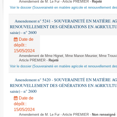
Rapports d'enquête
Amendement de M. Le Fur - Article PREMIER -
Rejeté
Voir le dossier (Souveraineté en matière agricole et renouvellement des
Rapports législatifs
Rapports sur l'application des lois
Amendement n° 5241 - SOUVERAINETÉ EN MATIÈRE A
Baromètre de l’application des lois
RENOUVELLEMENT DES GÉNÉRATIONS EN AGRICULTURE - 1è
saisie) - n° 2600
Dossiers législatifs
Date de
Budget et sécurité sociale
dépôt :
Questions écrites et orales
15/05/2024
Comptes rendus des débats
Amendement de Mme Hignet, Mme Manon Meunier, Mme Trouv&
Article PREMIER -
Rejeté
Voir le dossier (Souveraineté en matière agricole et renouvellement des
Amendement n° 5420 - SOUVERAINETÉ EN MATIÈRE A
RENOUVELLEMENT DES GÉNÉRATIONS EN AGRICULTURE - 1è
saisie) - n° 2600
Date de
dépôt :
15/05/2024
Amendement de M. Le Fur - Article PREMIER -
Non renseigné