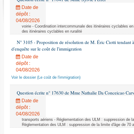
Rapports d'enquête
Date de
Rapports législatifs
dépôt :
Rapports sur l'application des lois
04/08/2026
Baromètre de l’application des lois
voirie - Coordination intercommunale des itinéraires cyclables en
des itinéraires cyclables en ruralité
Dossiers législatifs
N° 3105 - Proposition de résolution de M. Éric Ciotti tendant 
d'enquête sur le coût de l'immigration
Budget et sécurité sociale
Questions écrites et orales
Date de
dépôt :
Comptes rendus des débats
04/08/2026
Voir le dossier (Le coût de l'immigration)
Question écrite n° 17630 de Mme Nathalie Da Conceicao Car
Date de
dépôt :
04/08/2026
transports aériens - Réglementation des ULM : suppression de la 
Réglementation des ULM : suppression de la limite d'âge de 70 