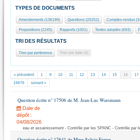
S'id
Présidence
Séance publique
Rôle et pouvoirs de l'Assemblée
Visiter l'Assemblée
TYPES DE DOCUMENTS
Fiches « Connaissance de l’Assemblée »
577 députés
Commissions et autres organes
Visite virtuelle du palais Bourbon
Amendements (136199)
Questions (20252)
Comptes-rendus (3
Organisation de l'Assemblée
Groupes politiques
Europe et International
Assister à une séance
Mot
Propositions (2245)
Rapports (1001)
Textes adoptés (693)
P
Présidence
Conférence des Présidents
Bureau
Collège des Ques
Élections législatives
Contrôle et évaluation
Accès des chercheurs à l’Assemblée
TRI DES RÉSULTATS
Congrès
Les évènements
S'inscrire
Trier par pertinence
Trier par date (X)
Pétitions
Statistiques et chiffres clés
Transparence et déontologie
Vous n'ave
Patrimoine
E
Documents de référence
« précedent
1
9
10
11
12
13
14
15
16
17
La Bibliothèque
( Constitution | Règlement de l'Assemblée ... )
Documents parlementaires
16676
suivant »
Les archives
Projets de loi
Contacts et plan d'accès
Question écrite n° 17506 de M. Jean-Luc Warsmann
Propositions de loi
Histoire
Photos libres de droit
Amendements
Date de
Juniors
dépôt :
Textes adoptés
Anciennes législatures
04/08/2026
eau et assainissement - Contrôle par les SPANC - Contrôle par
Liens vers les sites publics
Rapports d'information
Question écrite n° 17641 de Mme Sylvie Ferrer