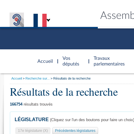
Assemb
Accèder à
la page
Vos
Travaux
Accueil
d'accueil
députés
parlementaires
Vous
Accueil
Recherche sur...
Résultats de la recherche
êtes
Résultats de la recherche
Général
ici
CONNEX
TRAVA
CONNA
DÉC
:
166754
résultats trouvés
LÉGISLATURE
(Cliquez sur l'un des boutons pour faire un choix
17e législature (X)
Précédentes législatures