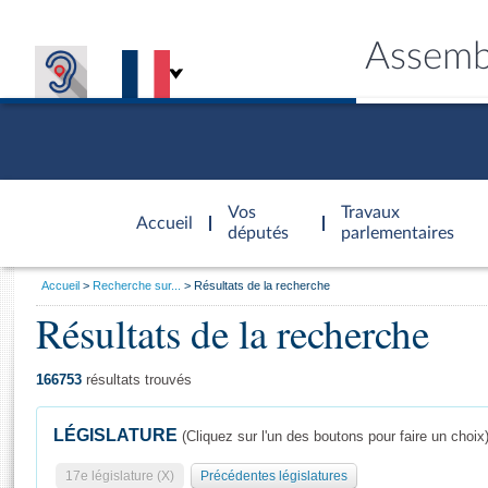
Assemb
Accèder à
la page
Vos
Travaux
Accueil
d'accueil
députés
parlementaires
Vous
Accueil
Recherche sur...
Résultats de la recherche
êtes
Résultats de la recherche
Général
ici
CONNEX
TRAVA
CONNA
DÉC
:
166753
résultats trouvés
LÉGISLATURE
(Cliquez sur l'un des boutons pour faire un choix
17e législature (X)
Précédentes législatures