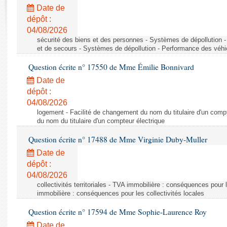
Rapports d'enquête
Date de
Rapports législatifs
dépôt :
Rapports sur l'application des lois
04/08/2026
Baromètre de l’application des lois
sécurité des biens et des personnes - Systèmes de dépollution 
et de secours - Systèmes de dépollution - Performance des véhi
Question écrite n° 17550 de Mme Émilie Bonnivard
Dossiers législatifs
Date de
Budget et sécurité sociale
dépôt :
Questions écrites et orales
04/08/2026
Comptes rendus des débats
logement - Facilité de changement du nom du titulaire d'un compt
du nom du titulaire d'un compteur électrique
Question écrite n° 17488 de Mme Virginie Duby-Muller
Date de
dépôt :
04/08/2026
collectivités territoriales - TVA immobilière : conséquences pour 
immobilière : conséquences pour les collectivités locales
Question écrite n° 17594 de Mme Sophie-Laurence Roy
Date de