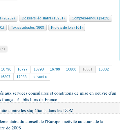
s (20252)
Dossiers législatifs (15951)
Comptes-rendus (3429)
01)
Textes adoptés (693)
Projets de lois (101)
 (X)
16796
16797
16798
16799
16800
16801
16802
16807
17988
suivant »
ués aux services consulaires et conditions de mise en oeuvre d'un
s français établis hors de France
 lutte contre les stupéfiants dans les DOM
lementaire du conseil de l'Europe : activité au cours de la
aire de 2006