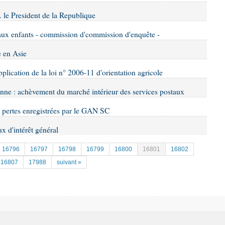
. le President de la Republique
s aux enfants - commission d'commission d'enquête -
e en Asie
application de la loi n° 2006-11 d'orientation agricole
enne : achèvement du marché intérieur des services postaux
es pertes enregistrées par le GAN SC
ux d'intérêt général
16796
16797
16798
16799
16800
16801
16802
16807
17988
suivant »