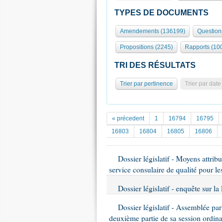
TYPES DE DOCUMENTS
Amendements (136199)
Question
Propositions (2245)
Rapports (10
TRI DES RÉSULTATS
Trier par pertinence
Trier par date
« précedent
1
16794
16795
16803
16804
16805
16806
Dossier législatif - Moyens attrib
service consulaire de qualité pour le
Dossier législatif - enquête sur la
Dossier législatif - Assemblée par
deuxième partie de sa session ordin