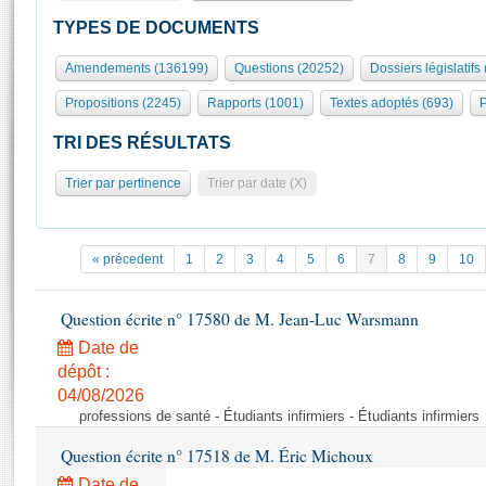
S'id
Présidence
Séance publique
Rôle et pouvoirs de l'Assemblée
Visiter l'Assemblée
TYPES DE DOCUMENTS
Fiches « Connaissance de l’Assemblée »
577 députés
Commissions et autres organes
Visite virtuelle du palais Bourbon
Amendements (136199)
Questions (20252)
Dossiers législatifs
Organisation de l'Assemblée
Groupes politiques
Europe et International
Assister à une séance
Mot
Propositions (2245)
Rapports (1001)
Textes adoptés (693)
P
Présidence
Conférence des Présidents
Bureau
Collège des Ques
Élections législatives
Contrôle et évaluation
Accès des chercheurs à l’Assemblée
TRI DES RÉSULTATS
Congrès
Les évènements
S'inscrire
Trier par pertinence
Trier par date (X)
Pétitions
Statistiques et chiffres clés
Transparence et déontologie
Vous n'ave
Patrimoine
E
Documents de référence
« précedent
1
2
3
4
5
6
7
8
9
10
La Bibliothèque
( Constitution | Règlement de l'Assemblée ... )
Documents parlementaires
Les archives
Question écrite n° 17580 de M. Jean-Luc Warsmann
Projets de loi
Contacts et plan d'accès
Date de
Propositions de loi
Histoire
Photos libres de droit
dépôt :
Amendements
Juniors
04/08/2026
Textes adoptés
professions de santé - Étudiants infirmiers - Étudiants infirmiers
Anciennes législatures
Question écrite n° 17518 de M. Éric Michoux
Liens vers les sites publics
Rapports d'information
Date de