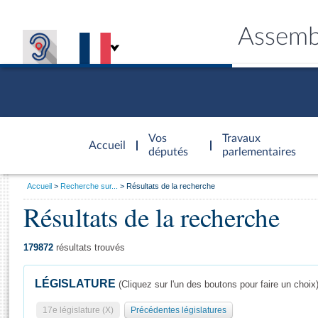
Assemb
Accèder à
la page
Vos
Travaux
Accueil
d'accueil
députés
parlementaires
Vous
Accueil
Recherche sur...
Résultats de la recherche
êtes
Résultats de la recherche
Général
ici
CONNEX
TRAVA
CONNA
DÉC
:
179872
résultats trouvés
LÉGISLATURE
(Cliquez sur l'un des boutons pour faire un choix
17e législature (X)
Précédentes législatures