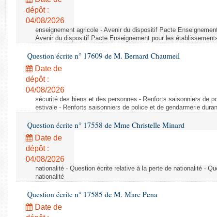
Rapports d'enquête
dépôt :
Rapports législatifs
04/08/2026
Rapports sur l'application des lois
enseignement agricole - Avenir du dispositif Pacte Enseignement
Baromètre de l’application des lois
Avenir du dispositif Pacte Enseignement pour les établissements
Question écrite n° 17609 de M. Bernard Chaumeil
Dossiers législatifs
Date de
Budget et sécurité sociale
dépôt :
04/08/2026
Questions écrites et orales
sécurité des biens et des personnes - Renforts saisonniers de po
Comptes rendus des débats
estivale - Renforts saisonniers de police et de gendarmerie duran
Question écrite n° 17558 de Mme Christelle Minard
Date de
dépôt :
04/08/2026
nationalité - Question écrite relative à la perte de nationalité - Qu
nationalité
Question écrite n° 17585 de M. Marc Pena
Date de