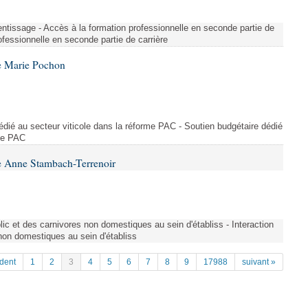
entissage - Accès à la formation professionnelle en seconde partie de
ofessionnelle en seconde partie de carrière
e Marie Pochon
dédié au secteur viticole dans la réforme PAC - Soutien budgétaire dédié
rme PAC
e Anne Stambach-Terrenoir
blic et des carnivores non domestiques au sein d'établiss - Interaction
 non domestiques au sein d'établiss
dent
1
2
3
4
5
6
7
8
9
17988
suivant »