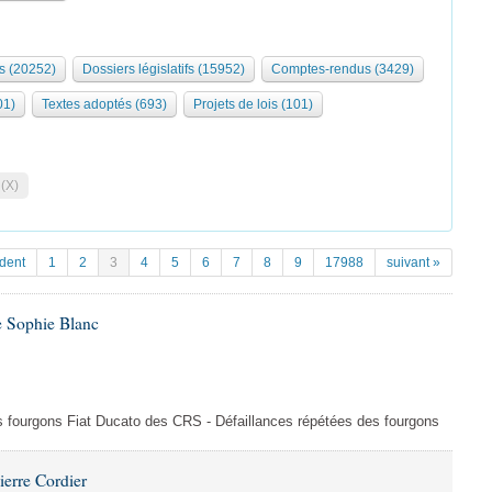
s (20252)
Dossiers législatifs (15952)
Comptes-rendus (3429)
01)
Textes adoptés (693)
Projets de lois (101)
 (X)
dent
1
2
3
4
5
6
7
8
9
17988
suivant »
e Sophie Blanc
es fourgons Fiat Ducato des CRS - Défaillances répétées des fourgons
ierre Cordier