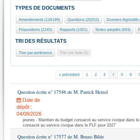
S'id
Présidence
Séance publique
Rôle et pouvoirs de l'Assemblée
Visiter l'Assemblée
TYPES DE DOCUMENTS
Fiches « Connaissance de l’Assemblée »
577 députés
Commissions et autres organes
Visite virtuelle du palais Bourbon
Amendements (136199)
Questions (20252)
Dossiers législatifs
Organisation de l'Assemblée
Groupes politiques
Europe et International
Assister à une séance
Mot
Propositions (2245)
Rapports (1001)
Textes adoptés (693)
P
Présidence
Conférence des Présidents
Bureau
Collège des Ques
Élections législatives
Contrôle et évaluation
Accès des chercheurs à l’Assemblée
TRI DES RÉSULTATS
Congrès
Les évènements
S'inscrire
Trier par pertinence
Trier par date (X)
Pétitions
Statistiques et chiffres clés
Transparence et déontologie
Vous n'ave
Patrimoine
E
Documents de référence
« précedent
1
2
3
4
5
6
La Bibliothèque
( Constitution | Règlement de l'Assemblée ... )
Documents parlementaires
Les archives
Question écrite n° 17546 de M. Patrick Hetzel
Projets de loi
Contacts et plan d'accès
Date de
Propositions de loi
Histoire
Photos libres de droit
dépôt :
Amendements
Juniors
04/08/2026
Textes adoptés
jeunes - Maintien du budget consacré au service civique dans le
Anciennes législatures
consacré au service civique dans le PLF pour 2027
Liens vers les sites publics
Rapports d'information
Question écrite n° 17577 de M. Bruno Bilde