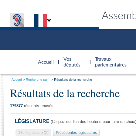
Assemb
Accèder à
la page
Vos
Travaux
Accueil
d'accueil
députés
parlementaires
Vous
Accueil
Recherche sur...
Résultats de la recherche
êtes
Résultats de la recherche
Général
ici
CONNEX
TRAVA
CONNA
DÉC
:
179877
résultats trouvés
LÉGISLATURE
(Cliquez sur l'un des boutons pour faire un choix
17e législature (X)
Précédentes législatures