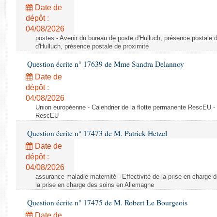
Rapports d'enquête
Date de
Rapports législatifs
dépôt :
Rapports sur l'application des lois
04/08/2026
Baromètre de l’application des lois
postes - Avenir du bureau de poste d'Hulluch, présence postale d
d'Hulluch, présence postale de proximité
Question écrite n° 17639 de Mme Sandra Delannoy
Dossiers législatifs
Date de
Budget et sécurité sociale
dépôt :
Questions écrites et orales
04/08/2026
Comptes rendus des débats
Union européenne - Calendrier de la flotte permanente RescEU - 
RescEU
Question écrite n° 17473 de M. Patrick Hetzel
Date de
dépôt :
04/08/2026
assurance maladie maternité - Effectivité de la prise en charge d
la prise en charge des soins en Allemagne
Question écrite n° 17475 de M. Robert Le Bourgeois
Date de