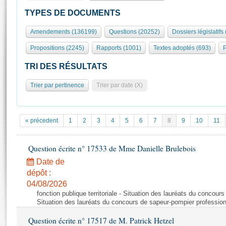
S'id
Présidence
Séance publique
Rôle et pouvoirs de l'Assemblée
Visiter l'Assemblée
TYPES DE DOCUMENTS
Fiches « Connaissance de l’Assemblée »
577 députés
Commissions et autres organes
Visite virtuelle du palais Bourbon
Amendements (136199)
Questions (20252)
Dossiers législatifs
Organisation de l'Assemblée
Groupes politiques
Europe et International
Assister à une séance
Mot
Propositions (2245)
Rapports (1001)
Textes adoptés (693)
P
Présidence
Conférence des Présidents
Bureau
Collège des Ques
Élections législatives
Contrôle et évaluation
Accès des chercheurs à l’Assemblée
TRI DES RÉSULTATS
Congrès
Les évènements
S'inscrire
Trier par pertinence
Trier par date (X)
Pétitions
Statistiques et chiffres clés
Transparence et déontologie
Vous n'ave
Patrimoine
E
Documents de référence
« précedent
1
2
3
4
5
6
7
8
9
10
11
La Bibliothèque
( Constitution | Règlement de l'Assemblée ... )
Documents parlementaires
Les archives
Question écrite n° 17533 de Mme Danielle Brulebois
Projets de loi
Contacts et plan d'accès
Date de
Propositions de loi
Histoire
Photos libres de droit
dépôt :
Amendements
Juniors
04/08/2026
Textes adoptés
fonction publique territoriale - Situation des lauréats du concour
Anciennes législatures
Situation des lauréats du concours de sapeur-pompier professio
Liens vers les sites publics
Rapports d'information
Question écrite n° 17517 de M. Patrick Hetzel