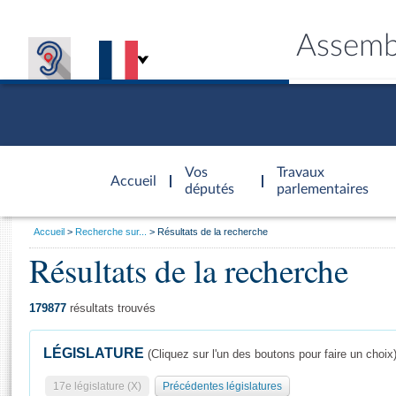
Assemb
Accèder à
la page
Vos
Travaux
Accueil
d'accueil
députés
parlementaires
Vous
Accueil
Recherche sur...
Résultats de la recherche
êtes
Résultats de la recherche
Général
ici
CONNEX
TRAVA
CONNA
DÉC
:
179877
résultats trouvés
LÉGISLATURE
(Cliquez sur l'un des boutons pour faire un choix
17e législature (X)
Précédentes législatures