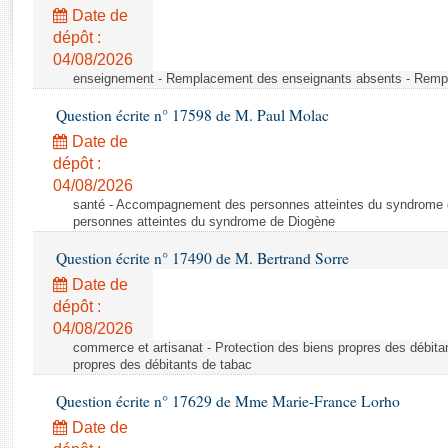
Rapports d'enquête
Date de
Rapports législatifs
dépôt :
Rapports sur l'application des lois
04/08/2026
Baromètre de l’application des lois
enseignement - Remplacement des enseignants absents - Remp
Question écrite n° 17598 de M. Paul Molac
Dossiers législatifs
Date de
Budget et sécurité sociale
dépôt :
04/08/2026
Questions écrites et orales
santé - Accompagnement des personnes atteintes du syndrome
Comptes rendus des débats
personnes atteintes du syndrome de Diogène
Question écrite n° 17490 de M. Bertrand Sorre
Date de
dépôt :
04/08/2026
commerce et artisanat - Protection des biens propres des débita
propres des débitants de tabac
Question écrite n° 17629 de Mme Marie-France Lorho
Date de