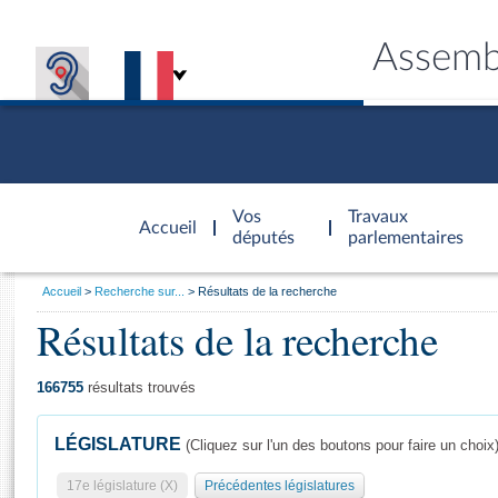
Assemb
Accèder à
la page
Vos
Travaux
Accueil
d'accueil
députés
parlementaires
Vous
Accueil
Recherche sur...
Résultats de la recherche
êtes
Résultats de la recherche
Général
ici
CONNEX
TRAVA
CONNA
DÉC
:
166755
résultats trouvés
LÉGISLATURE
(Cliquez sur l'un des boutons pour faire un choix
17e législature (X)
Précédentes législatures