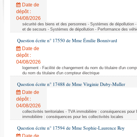
Rapports d'enquête
Date de
Rapports législatifs
dépôt :
Rapports sur l'application des lois
04/08/2026
Baromètre de l’application des lois
sécurité des biens et des personnes - Systèmes de dépollution 
et de secours - Systèmes de dépollution - Performance des véhi
Question écrite n° 17550 de Mme Émilie Bonnivard
Dossiers législatifs
Date de
Budget et sécurité sociale
dépôt :
Questions écrites et orales
04/08/2026
Comptes rendus des débats
logement - Facilité de changement du nom du titulaire d'un compt
du nom du titulaire d'un compteur électrique
Question écrite n° 17488 de Mme Virginie Duby-Muller
Date de
dépôt :
04/08/2026
collectivités territoriales - TVA immobilière : conséquences pour 
immobilière : conséquences pour les collectivités locales
Question écrite n° 17594 de Mme Sophie-Laurence Roy
Date de