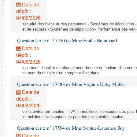
Rapports d'enquête
Date de
Rapports législatifs
dépôt :
Rapports sur l'application des lois
04/08/2026
Baromètre de l’application des lois
sécurité des biens et des personnes - Systèmes de dépollution 
et de secours - Systèmes de dépollution - Performance des véhi
Question écrite n° 17550 de Mme Émilie Bonnivard
Dossiers législatifs
Date de
Budget et sécurité sociale
dépôt :
Questions écrites et orales
04/08/2026
Comptes rendus des débats
logement - Facilité de changement du nom du titulaire d'un compt
du nom du titulaire d'un compteur électrique
Question écrite n° 17488 de Mme Virginie Duby-Muller
Date de
dépôt :
04/08/2026
collectivités territoriales - TVA immobilière : conséquences pour 
immobilière : conséquences pour les collectivités locales
Question écrite n° 17594 de Mme Sophie-Laurence Roy
Date de