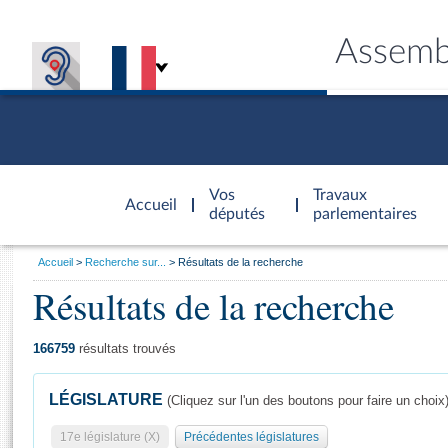
Assemb
Accèder à
la page
Vos
Travaux
Accueil
d'accueil
députés
parlementaires
Vous
Accueil
Recherche sur...
Résultats de la recherche
êtes
Résultats de la recherche
Général
ici
CONNEX
TRAVA
CONNA
DÉC
:
166759
résultats trouvés
LÉGISLATURE
(Cliquez sur l'un des boutons pour faire un choix
17e législature (X)
Précédentes législatures