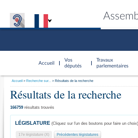
Assemb
Accèder à
la page
Vos
Travaux
Accueil
d'accueil
députés
parlementaires
Vous
Accueil
Recherche sur...
Résultats de la recherche
êtes
Résultats de la recherche
Général
ici
CONNEX
TRAVA
CONNA
DÉC
:
166759
résultats trouvés
LÉGISLATURE
(Cliquez sur l'un des boutons pour faire un choix
17e législature (X)
Précédentes législatures