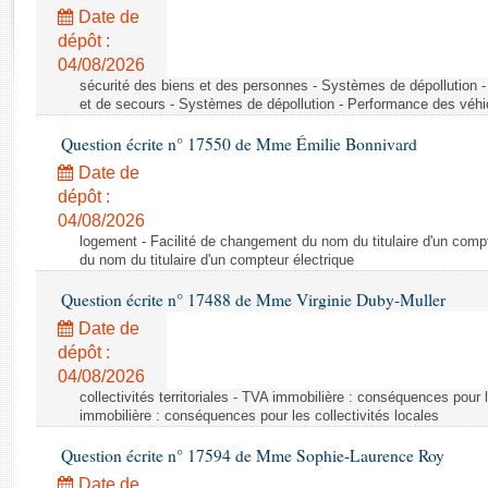
Rapports d'enquête
Date de
Rapports législatifs
dépôt :
Rapports sur l'application des lois
04/08/2026
Baromètre de l’application des lois
sécurité des biens et des personnes - Systèmes de dépollution 
et de secours - Systèmes de dépollution - Performance des véhi
Question écrite n° 17550 de Mme Émilie Bonnivard
Dossiers législatifs
Date de
Budget et sécurité sociale
dépôt :
Questions écrites et orales
04/08/2026
Comptes rendus des débats
logement - Facilité de changement du nom du titulaire d'un compt
du nom du titulaire d'un compteur électrique
Question écrite n° 17488 de Mme Virginie Duby-Muller
Date de
dépôt :
04/08/2026
collectivités territoriales - TVA immobilière : conséquences pour 
immobilière : conséquences pour les collectivités locales
Question écrite n° 17594 de Mme Sophie-Laurence Roy
Date de