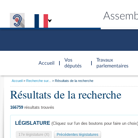
Assemb
Accèder à
la page
Vos
Travaux
Accueil
d'accueil
députés
parlementaires
Vous
Accueil
Recherche sur...
Résultats de la recherche
êtes
Résultats de la recherche
Général
ici
CONNEX
TRAVA
CONNA
DÉC
:
166759
résultats trouvés
LÉGISLATURE
(Cliquez sur l'un des boutons pour faire un choix
17e législature (X)
Précédentes législatures