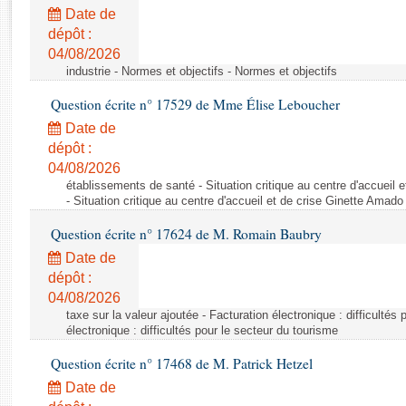
Rapports d'enquête
Date de
Rapports législatifs
dépôt :
Rapports sur l'application des lois
04/08/2026
Baromètre de l’application des lois
industrie - Normes et objectifs - Normes et objectifs
Question écrite n° 17529 de Mme Élise Leboucher
Dossiers législatifs
Date de
Budget et sécurité sociale
dépôt :
04/08/2026
Questions écrites et orales
établissements de santé - Situation critique au centre d'accuei
Comptes rendus des débats
- Situation critique au centre d'accueil et de crise Ginette Ama
Question écrite n° 17624 de M. Romain Baubry
Date de
dépôt :
04/08/2026
taxe sur la valeur ajoutée - Facturation électronique : difficultés
électronique : difficultés pour le secteur du tourisme
Question écrite n° 17468 de M. Patrick Hetzel
Date de