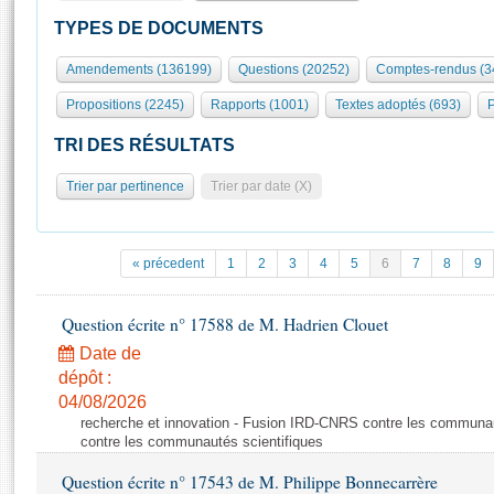
S'id
Présidence
Séance publique
Rôle et pouvoirs de l'Assemblée
Visiter l'Assemblée
TYPES DE DOCUMENTS
Fiches « Connaissance de l’Assemblée »
577 députés
Commissions et autres organes
Visite virtuelle du palais Bourbon
Amendements (136199)
Questions (20252)
Comptes-rendus (3
Organisation de l'Assemblée
Groupes politiques
Europe et International
Assister à une séance
Mot
Propositions (2245)
Rapports (1001)
Textes adoptés (693)
P
Présidence
Conférence des Présidents
Bureau
Collège des Ques
Élections législatives
Contrôle et évaluation
Accès des chercheurs à l’Assemblée
TRI DES RÉSULTATS
Congrès
Les évènements
S'inscrire
Trier par pertinence
Trier par date (X)
Pétitions
Statistiques et chiffres clés
Transparence et déontologie
Vous n'ave
Patrimoine
E
Documents de référence
« précedent
1
2
3
4
5
6
7
8
9
La Bibliothèque
( Constitution | Règlement de l'Assemblée ... )
Documents parlementaires
Les archives
Question écrite n° 17588 de M. Hadrien Clouet
Projets de loi
Contacts et plan d'accès
Date de
Propositions de loi
Histoire
Photos libres de droit
dépôt :
Amendements
Juniors
04/08/2026
Textes adoptés
recherche et innovation - Fusion IRD-CNRS contre les communa
Anciennes législatures
contre les communautés scientifiques
Liens vers les sites publics
Rapports d'information
Question écrite n° 17543 de M. Philippe Bonnecarrère