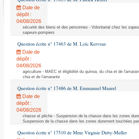
Rapports d'enquête
Date de
Rapports législatifs
dépôt :
Rapports sur l'application des lois
04/08/2026
Baromètre de l’application des lois
sécurité des biens et des personnes - Volontariat chez les sapeu
sapeurs-pompiers
Dossiers législatifs
Question écrite n° 17463 de M. Loïc Kervran
Budget et sécurité sociale
Date de
Questions écrites et orales
dépôt :
04/08/2026
Comptes rendus des débats
agriculture - MAEC et éligibilité du quinoa, du chia et de l'amaran
chia et de l'amarante
Question écrite n° 17486 de M. Emmanuel Maurel
Date de
dépôt :
04/08/2026
chasse et pêche - Suspension de la chasse dans les zones dure
Suspension de la chasse dans les zones durement touchées par
Question écrite n° 17510 de Mme Virginie Duby-Muller