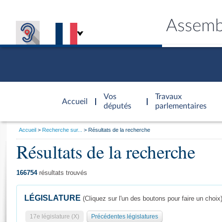
Assemb
Accèder à
la page
Vos
Travaux
Accueil
d'accueil
députés
parlementaires
Vous
Accueil
Recherche sur...
Résultats de la recherche
êtes
Résultats de la recherche
Général
ici
CONNEX
TRAVA
CONNA
DÉC
:
166754
résultats trouvés
LÉGISLATURE
(Cliquez sur l'un des boutons pour faire un choix
17e législature (X)
Précédentes législatures