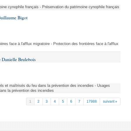
ine cynophile français - Préservation du patrimoine cynophile français
Guillaume Bigot
ères face à l'afflux migratoire - Protection des frontières face à l'afflux
 Danielle Brulebois
nels et maîtrisés du feu dans la prévention des incendies - Usages
 dans la prévention des incendies
1
2
3
4
5
6
7
17988
suivant »