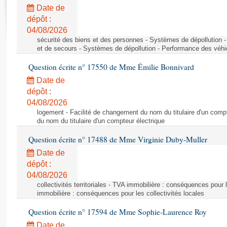
Rapports d'enquête
Date de
Rapports législatifs
dépôt :
Rapports sur l'application des lois
04/08/2026
Baromètre de l’application des lois
sécurité des biens et des personnes - Systèmes de dépollution 
et de secours - Systèmes de dépollution - Performance des véhi
Question écrite n° 17550 de Mme Émilie Bonnivard
Dossiers législatifs
Date de
Budget et sécurité sociale
dépôt :
Questions écrites et orales
04/08/2026
Comptes rendus des débats
logement - Facilité de changement du nom du titulaire d'un compt
du nom du titulaire d'un compteur électrique
Question écrite n° 17488 de Mme Virginie Duby-Muller
Date de
dépôt :
04/08/2026
collectivités territoriales - TVA immobilière : conséquences pour 
immobilière : conséquences pour les collectivités locales
Question écrite n° 17594 de Mme Sophie-Laurence Roy
Date de