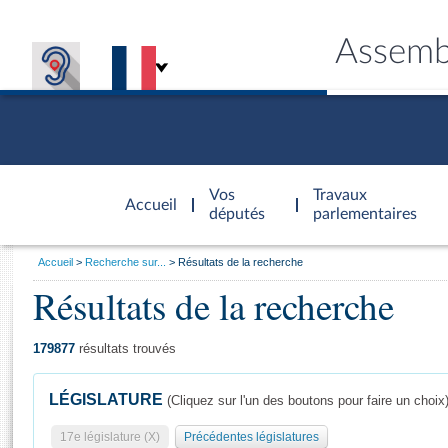
Assemb
Accèder à
la page
Vos
Travaux
Accueil
d'accueil
députés
parlementaires
Vous
Accueil
Recherche sur...
Résultats de la recherche
êtes
Résultats de la recherche
Général
ici
CONNEX
TRAVA
CONNA
DÉC
:
179877
résultats trouvés
LÉGISLATURE
(Cliquez sur l'un des boutons pour faire un choix
17e législature (X)
Précédentes législatures