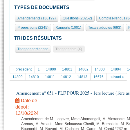
S'id
Présidence
Séance publique
Rôle et pouvoirs de l'Assemblée
Visiter l'Assemblée
TYPES DE DOCUMENTS
Fiches « Connaissance de l’Assemblée »
577 députés
Commissions et autres organes
Visite virtuelle du palais Bourbon
Amendements (136199)
Questions (20252)
Comptes-rendus (3
Organisation de l'Assemblée
Groupes politiques
Europe et International
Assister à une séance
Mot
Propositions (2245)
Rapports (1001)
Textes adoptés (693)
P
Présidence
Conférence des Présidents
Bureau
Collège des Ques
Élections législatives
Contrôle et évaluation
Accès des chercheurs à l’Assemblée
TRI DES RÉSULTATS
Congrès
Les évènements
S'inscrire
Trier par pertinence
Trier par date (X)
Pétitions
Statistiques et chiffres clés
Transparence et déontologie
Vous n'ave
Patrimoine
E
Documents de référence
« précedent
1
14800
14801
14802
14803
14804
1
La Bibliothèque
( Constitution | Règlement de l'Assemblée ... )
Documents parlementaires
14809
14810
14811
14812
14813
16676
suivant »
Les archives
Projets de loi
Contacts et plan d'accès
Amendement n° 651 - PLF POUR 2025 - 1ère lecture (1ère ass
Propositions de loi
Histoire
Photos libres de droit
Amendements
Date de
Juniors
dépôt :
Textes adoptés
Anciennes législatures
13/10/2024
Amendement de M. Legavre, Mme Abomangoli, M. Alexandre, M
Liens vers les sites publics
Rapports d'information
Arenas, M. Arnault, Mme Belouassa-Cherifi, M. Bernalicis, M. 
Boumertit, M. Boyard, M. Cadalen, M. Caron, M. Carri&#232;re