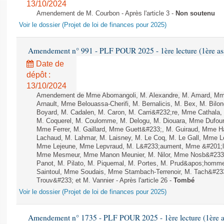
13/10/2024
Amendement de M. Courbon - Après l'article 3 -
Non soutenu
Voir le dossier (Projet de loi de finances pour 2025)
Amendement n° 991 - PLF POUR 2025 - 1ère lecture (1ère ass
Date de
dépôt :
13/10/2024
Amendement de Mme Abomangoli, M. Alexandre, M. Amard, Mme
Arnault, Mme Belouassa-Cherifi, M. Bernalicis, M. Bex, M. Bilo
Boyard, M. Cadalen, M. Caron, M. Carri&#232;re, Mme Cathala,
M. Coquerel, M. Coulomme, M. Delogu, M. Diouara, Mme Dufou
Mme Ferrer, M. Gaillard, Mme Guett&#233;, M. Guiraud, Mme H
Lachaud, M. Lahmar, M. Laisney, M. Le Coq, M. Le Gall, Mme L
Mme Lejeune, Mme Lepvraud, M. L&#233;aument, Mme &#201;li
Mme Mesmeur, Mme Manon Meunier, M. Nilor, Mme Nosb&#23
Panot, M. Pilato, M. Piquemal, M. Portes, M. Prud&apos;homme
Saintoul, Mme Soudais, Mme Stambach-Terrenoir, M. Tach&#23
Trouv&#233; et M. Vannier - Après l'article 26 -
Tombé
Voir le dossier (Projet de loi de finances pour 2025)
Amendement n° 1735 - PLF POUR 2025 - 1ère lecture (1ère as