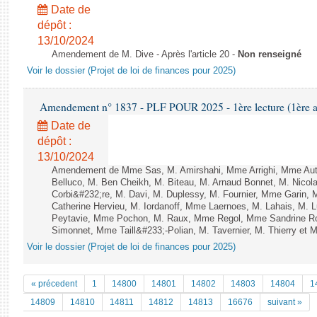
Date de
dépôt :
13/10/2024
Amendement de M. Dive - Après l'article 20 -
Non renseigné
Voir le dossier (Projet de loi de finances pour 2025)
Amendement n° 1837 - PLF POUR 2025 - 1ère lecture (1ère as
Date de
dépôt :
13/10/2024
Amendement de Mme Sas, M. Amirshahi, Mme Arrighi, Mme Aut
Belluco, M. Ben Cheikh, M. Biteau, M. Arnaud Bonnet, M. Nicol
Corbi&#232;re, M. Davi, M. Duplessy, M. Fournier, Mme Garin,
Catherine Hervieu, M. Iordanoff, Mme Laernoes, M. Lahais, M.
Peytavie, Mme Pochon, M. Raux, Mme Regol, Mme Sandrine Ro
Simonnet, Mme Taill&#233;-Polian, M. Tavernier, M. Thierry et M
Voir le dossier (Projet de loi de finances pour 2025)
« précedent
1
14800
14801
14802
14803
14804
1
14809
14810
14811
14812
14813
16676
suivant »