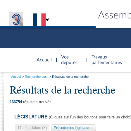
Assemb
Accèder à
la page
Vos
Travaux
Accueil
d'accueil
députés
parlementaires
Vous
Accueil
Recherche sur...
Résultats de la recherche
êtes
Résultats de la recherche
Général
ici
CONNEX
TRAVA
CONNA
DÉC
:
166754
résultats trouvés
LÉGISLATURE
(Cliquez sur l'un des boutons pour faire un choix
17e législature (X)
Précédentes législatures