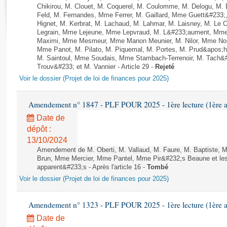
Rapports d'enquête
Chikirou, M. Clouet, M. Coquerel, M. Coulomme, M. Delogu, M
Rapports législatifs
Feld, M. Fernandes, Mme Ferrer, M. Gaillard, Mme Guett&#23
Hignet, M. Kerbrat, M. Lachaud, M. Lahmar, M. Laisney, M. Le
Rapports sur l'application des lois
Legrain, Mme Lejeune, Mme Lepvraud, M. L&#233;aument, Mme
Baromètre de l’application des lois
Maximi, Mme Mesmeur, Mme Manon Meunier, M. Nilor, Mme N
Mme Panot, M. Pilato, M. Piquemal, M. Portes, M. Prud&apos;h
M. Saintoul, Mme Soudais, Mme Stambach-Terrenoir, M. Tach&
Trouv&#233; et M. Vannier - Article 29 -
Rejeté
Dossiers législatifs
Voir le dossier (Projet de loi de finances pour 2025)
Budget et sécurité sociale
Questions écrites et orales
Amendement n° 1847 - PLF POUR 2025 - 1ère lecture (1ère as
Comptes rendus des débats
Date de
dépôt :
13/10/2024
Amendement de M. Oberti, M. Vallaud, M. Faure, M. Baptiste, M
Brun, Mme Mercier, Mme Pantel, Mme Pir&#232;s Beaune et les
apparent&#233;s - Après l'article 16 -
Tombé
Voir le dossier (Projet de loi de finances pour 2025)
Amendement n° 1323 - PLF POUR 2025 - 1ère lecture (1ère as
Date de