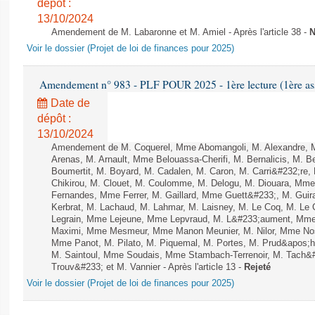
dépôt :
13/10/2024
Amendement de M. Labaronne et M. Amiel - Après l'article 38 -
N
Voir le dossier (Projet de loi de finances pour 2025)
Amendement n° 983 - PLF POUR 2025 - 1ère lecture (1ère ass
Date de
dépôt :
13/10/2024
Amendement de M. Coquerel, Mme Abomangoli, M. Alexandre, 
Arenas, M. Arnault, Mme Belouassa-Cherifi, M. Bernalicis, M. 
Boumertit, M. Boyard, M. Cadalen, M. Caron, M. Carri&#232;re
Chikirou, M. Clouet, M. Coulomme, M. Delogu, M. Diouara, Mm
Fernandes, Mme Ferrer, M. Gaillard, Mme Guett&#233;, M. Gu
Kerbrat, M. Lachaud, M. Lahmar, M. Laisney, M. Le Coq, M. Le
Legrain, Mme Lejeune, Mme Lepvraud, M. L&#233;aument, Mme
Maximi, Mme Mesmeur, Mme Manon Meunier, M. Nilor, Mme N
Mme Panot, M. Pilato, M. Piquemal, M. Portes, M. Prud&apos;h
M. Saintoul, Mme Soudais, Mme Stambach-Terrenoir, M. Tach&
Trouv&#233; et M. Vannier - Après l'article 13 -
Rejeté
Voir le dossier (Projet de loi de finances pour 2025)