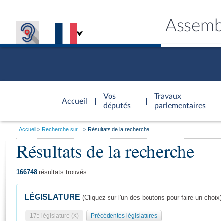
Assemb
Accèder à
la page
Vos
Travaux
Accueil
d'accueil
députés
parlementaires
Vous
Accueil
Recherche sur...
Résultats de la recherche
êtes
Résultats de la recherche
Général
ici
CONNEX
TRAVA
CONNA
DÉC
:
166748
résultats trouvés
LÉGISLATURE
(Cliquez sur l'un des boutons pour faire un choix
17e législature (X)
Précédentes législatures