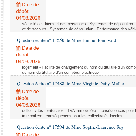
Rapports d'enquête
Date de
Rapports législatifs
dépôt :
Rapports sur l'application des lois
04/08/2026
Baromètre de l’application des lois
sécurité des biens et des personnes - Systèmes de dépollution 
et de secours - Systèmes de dépollution - Performance des véhi
Question écrite n° 17550 de Mme Émilie Bonnivard
Dossiers législatifs
Date de
Budget et sécurité sociale
dépôt :
Questions écrites et orales
04/08/2026
Comptes rendus des débats
logement - Facilité de changement du nom du titulaire d'un compt
du nom du titulaire d'un compteur électrique
Question écrite n° 17488 de Mme Virginie Duby-Muller
Date de
dépôt :
04/08/2026
collectivités territoriales - TVA immobilière : conséquences pour 
immobilière : conséquences pour les collectivités locales
Question écrite n° 17594 de Mme Sophie-Laurence Roy
Date de