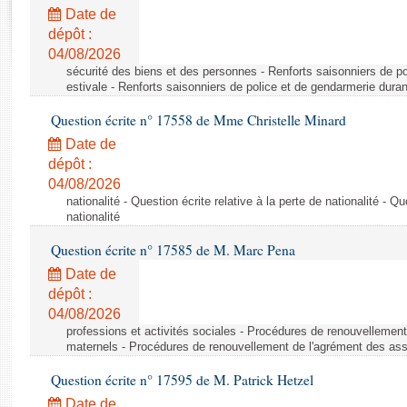
Rapports d'enquête
Date de
Rapports législatifs
dépôt :
Rapports sur l'application des lois
04/08/2026
Baromètre de l’application des lois
sécurité des biens et des personnes - Renforts saisonniers de po
estivale - Renforts saisonniers de police et de gendarmerie duran
Question écrite n° 17558 de Mme Christelle Minard
Dossiers législatifs
Date de
Budget et sécurité sociale
dépôt :
Questions écrites et orales
04/08/2026
Comptes rendus des débats
nationalité - Question écrite relative à la perte de nationalité - Qu
nationalité
Question écrite n° 17585 de M. Marc Pena
Date de
dépôt :
04/08/2026
professions et activités sociales - Procédures de renouvellemen
maternels - Procédures de renouvellement de l'agrément des ass
Question écrite n° 17595 de M. Patrick Hetzel
Date de