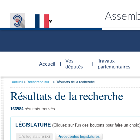
Assemb
Accèder à
la page
Vos
Travaux
Accueil
d'accueil
députés
parlementaires
Vous
Accueil
Recherche sur...
Résultats de la recherche
êtes
Résultats de la recherche
Général
ici
CONNEX
TRAVA
CONNA
DÉC
:
166584
résultats trouvés
LÉGISLATURE
(Cliquez sur l'un des boutons pour faire un choix
17e législature (X)
Précédentes législatures