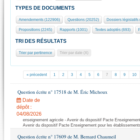
S'id
Présidence
Séance publique
Rôle et pouvoirs de l'Assemblée
Visiter l'Assemblée
TYPES DE DOCUMENTS
Fiches « Connaissance de l’Assemblée »
577 députés
Commissions et autres organes
Visite virtuelle du palais Bourbon
Amendements (122906)
Questions (20252)
Dossiers législatifs
Organisation de l'Assemblée
Groupes politiques
Europe et International
Assister à une séance
Mot
Propositions (2245)
Rapports (1001)
Textes adoptés (693)
P
Présidence
Conférence des Présidents
Bureau
Collège des Ques
Élections législatives
Contrôle et évaluation
Accès des chercheurs à l’Assemblée
TRI DES RÉSULTATS
Congrès
Les évènements
S'inscrire
Trier par pertinence
Trier par date (X)
Pétitions
Statistiques et chiffres clés
Transparence et déontologie
Vous n'ave
Patrimoine
E
Documents de référence
« précedent
1
2
3
4
5
6
7
8
9
10
La Bibliothèque
( Constitution | Règlement de l'Assemblée ... )
Documents parlementaires
Les archives
Question écrite n° 17518 de M. Éric Michoux
Projets de loi
Contacts et plan d'accès
Date de
Propositions de loi
Histoire
Photos libres de droit
dépôt :
Amendements
Juniors
04/08/2026
Textes adoptés
enseignement agricole - Avenir du dispositif Pacte Enseignement
Anciennes législatures
Avenir du dispositif Pacte Enseignement pour les établissements
Liens vers les sites publics
Rapports d'information
Question écrite n° 17609 de M. Bernard Chaumeil