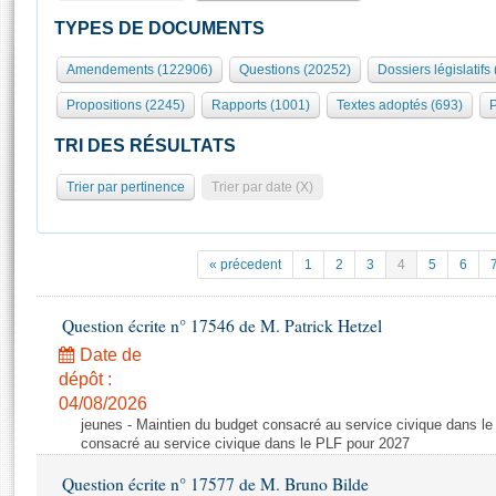
S'id
Présidence
Séance publique
Rôle et pouvoirs de l'Assemblée
Visiter l'Assemblée
TYPES DE DOCUMENTS
Fiches « Connaissance de l’Assemblée »
577 députés
Commissions et autres organes
Visite virtuelle du palais Bourbon
Amendements (122906)
Questions (20252)
Dossiers législatifs
Organisation de l'Assemblée
Groupes politiques
Europe et International
Assister à une séance
Mot
Propositions (2245)
Rapports (1001)
Textes adoptés (693)
P
Présidence
Conférence des Présidents
Bureau
Collège des Ques
Élections législatives
Contrôle et évaluation
Accès des chercheurs à l’Assemblée
TRI DES RÉSULTATS
Congrès
Les évènements
S'inscrire
Trier par pertinence
Trier par date (X)
Pétitions
Statistiques et chiffres clés
Transparence et déontologie
Vous n'ave
Patrimoine
E
Documents de référence
« précedent
1
2
3
4
5
6
La Bibliothèque
( Constitution | Règlement de l'Assemblée ... )
Documents parlementaires
Les archives
Question écrite n° 17546 de M. Patrick Hetzel
Projets de loi
Contacts et plan d'accès
Date de
Propositions de loi
Histoire
Photos libres de droit
dépôt :
Amendements
Juniors
04/08/2026
Textes adoptés
jeunes - Maintien du budget consacré au service civique dans le
Anciennes législatures
consacré au service civique dans le PLF pour 2027
Liens vers les sites publics
Rapports d'information
Question écrite n° 17577 de M. Bruno Bilde