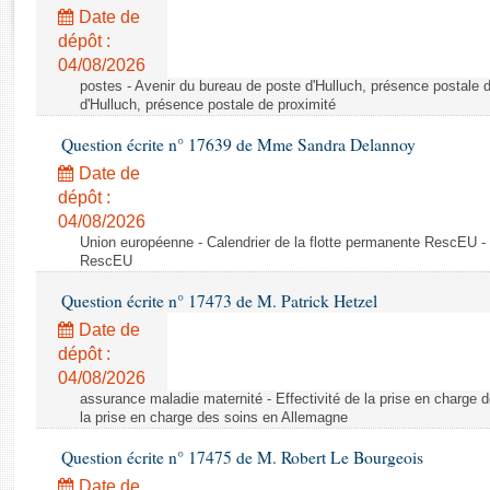
Rapports d'enquête
Date de
Rapports législatifs
dépôt :
Rapports sur l'application des lois
04/08/2026
Baromètre de l’application des lois
postes - Avenir du bureau de poste d'Hulluch, présence postale d
d'Hulluch, présence postale de proximité
Question écrite n° 17639 de Mme Sandra Delannoy
Dossiers législatifs
Date de
Budget et sécurité sociale
dépôt :
Questions écrites et orales
04/08/2026
Comptes rendus des débats
Union européenne - Calendrier de la flotte permanente RescEU - 
RescEU
Question écrite n° 17473 de M. Patrick Hetzel
Date de
dépôt :
04/08/2026
assurance maladie maternité - Effectivité de la prise en charge d
la prise en charge des soins en Allemagne
Question écrite n° 17475 de M. Robert Le Bourgeois
Date de