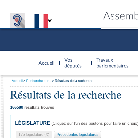
Assemb
Accèder à
la page
Vos
Travaux
Accueil
d'accueil
députés
parlementaires
Vous
Accueil
Recherche sur...
Résultats de la recherche
êtes
Résultats de la recherche
Général
ici
CONNEX
TRAVA
CONNA
DÉC
:
166580
résultats trouvés
LÉGISLATURE
(Cliquez sur l'un des boutons pour faire un choix
17e législature (X)
Précédentes législatures