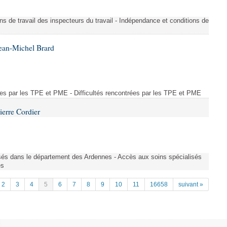
ons de travail des inspecteurs du travail - Indépendance et conditions de
ean-Michel Brard
rées par les TPE et PME - Difficultés rencontrées par les TPE et PME
ierre Cordier
sés dans le département des Ardennes - Accès aux soins spécialisés
es
2
3
4
5
6
7
8
9
10
11
16658
suivant »