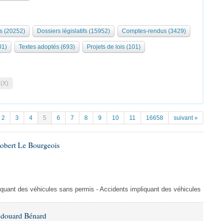
s (20252)
Dossiers législatifs (15952)
Comptes-rendus (3429)
01)
Textes adoptés (693)
Projets de lois (101)
 (X)
2
3
4
5
6
7
8
9
10
11
16658
suivant »
Robert Le Bourgeois
liquant des véhicules sans permis - Accidents impliquant des véhicules
Édouard Bénard