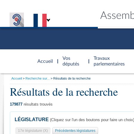
Assemb
Accèder à
la page
Vos
Travaux
Accueil
d'accueil
députés
parlementaires
Vous
Accueil
Recherche sur...
Résultats de la recherche
êtes
Résultats de la recherche
Général
ici
CONNEX
TRAVA
CONNA
DÉC
:
179877
résultats trouvés
LÉGISLATURE
(Cliquez sur l'un des boutons pour faire un choix
17e législature (X)
Précédentes législatures