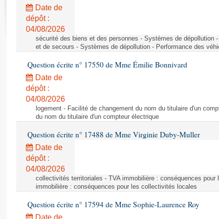
Rapports d'enquête
Date de
Rapports législatifs
dépôt :
Rapports sur l'application des lois
04/08/2026
Baromètre de l’application des lois
sécurité des biens et des personnes - Systèmes de dépollution 
et de secours - Systèmes de dépollution - Performance des véhi
Question écrite n° 17550 de Mme Émilie Bonnivard
Dossiers législatifs
Date de
Budget et sécurité sociale
dépôt :
Questions écrites et orales
04/08/2026
Comptes rendus des débats
logement - Facilité de changement du nom du titulaire d'un compt
du nom du titulaire d'un compteur électrique
Question écrite n° 17488 de Mme Virginie Duby-Muller
Date de
dépôt :
04/08/2026
collectivités territoriales - TVA immobilière : conséquences pour 
immobilière : conséquences pour les collectivités locales
Question écrite n° 17594 de Mme Sophie-Laurence Roy
Date de