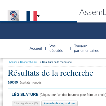
Assemb
Accèder à
la page
Vos
Travaux
Accueil
d'accueil
députés
parlementaires
Vous
Accueil
Recherche sur...
Résultats de la recherche
êtes
Résultats de la recherche
Général
ici
CONNEX
TRAVA
CONNA
DÉC
:
166589
résultats trouvés
LÉGISLATURE
(Cliquez sur l'un des boutons pour faire un choix
17e législature (X)
Précédentes législatures