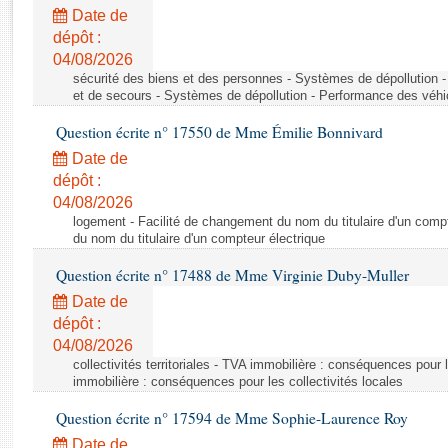
Rapports d'enquête
Date de
Rapports législatifs
dépôt :
Rapports sur l'application des lois
04/08/2026
Baromètre de l’application des lois
sécurité des biens et des personnes - Systèmes de dépollution 
et de secours - Systèmes de dépollution - Performance des véhi
Question écrite n° 17550 de Mme Émilie Bonnivard
Dossiers législatifs
Date de
Budget et sécurité sociale
dépôt :
Questions écrites et orales
04/08/2026
Comptes rendus des débats
logement - Facilité de changement du nom du titulaire d'un compt
du nom du titulaire d'un compteur électrique
Question écrite n° 17488 de Mme Virginie Duby-Muller
Date de
dépôt :
04/08/2026
collectivités territoriales - TVA immobilière : conséquences pour 
immobilière : conséquences pour les collectivités locales
Question écrite n° 17594 de Mme Sophie-Laurence Roy
Date de