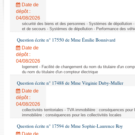
Rapports d'enquête
Date de
Rapports législatifs
dépôt :
Rapports sur l'application des lois
04/08/2026
Baromètre de l’application des lois
sécurité des biens et des personnes - Systèmes de dépollution 
et de secours - Systèmes de dépollution - Performance des véhi
Question écrite n° 17550 de Mme Émilie Bonnivard
Dossiers législatifs
Date de
Budget et sécurité sociale
dépôt :
Questions écrites et orales
04/08/2026
Comptes rendus des débats
logement - Facilité de changement du nom du titulaire d'un compt
du nom du titulaire d'un compteur électrique
Question écrite n° 17488 de Mme Virginie Duby-Muller
Date de
dépôt :
04/08/2026
collectivités territoriales - TVA immobilière : conséquences pour 
immobilière : conséquences pour les collectivités locales
Question écrite n° 17594 de Mme Sophie-Laurence Roy
Date de