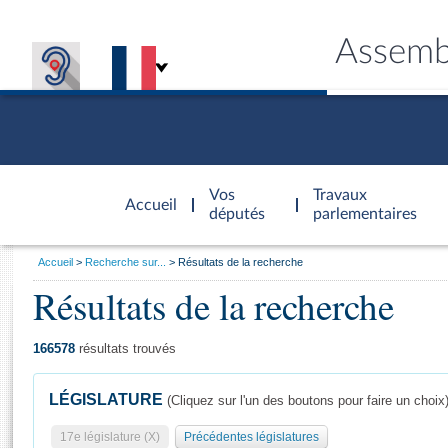
Assemb
Accèder à
la page
Vos
Travaux
Accueil
d'accueil
députés
parlementaires
Vous
Accueil
Recherche sur...
Résultats de la recherche
êtes
Résultats de la recherche
Général
ici
CONNEX
TRAVA
CONNA
DÉC
:
166578
résultats trouvés
LÉGISLATURE
(Cliquez sur l'un des boutons pour faire un choix
17e législature (X)
Précédentes législatures