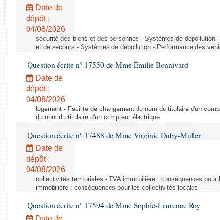
Rapports d'enquête
Date de
Rapports législatifs
dépôt :
Rapports sur l'application des lois
04/08/2026
Baromètre de l’application des lois
sécurité des biens et des personnes - Systèmes de dépollution 
et de secours - Systèmes de dépollution - Performance des véhi
Question écrite n° 17550 de Mme Émilie Bonnivard
Dossiers législatifs
Date de
Budget et sécurité sociale
dépôt :
Questions écrites et orales
04/08/2026
Comptes rendus des débats
logement - Facilité de changement du nom du titulaire d'un compt
du nom du titulaire d'un compteur électrique
Question écrite n° 17488 de Mme Virginie Duby-Muller
Date de
dépôt :
04/08/2026
collectivités territoriales - TVA immobilière : conséquences pour 
immobilière : conséquences pour les collectivités locales
Question écrite n° 17594 de Mme Sophie-Laurence Roy
Date de