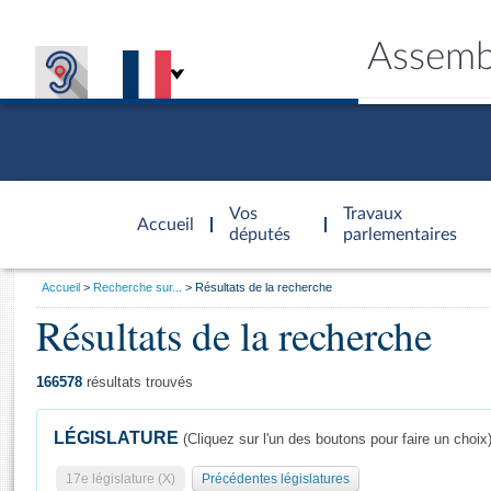
Assemb
Accèder à
la page
Vos
Travaux
Accueil
d'accueil
députés
parlementaires
Vous
Accueil
Recherche sur...
Résultats de la recherche
êtes
Résultats de la recherche
Général
ici
CONNEX
TRAVA
CONNA
DÉC
:
166578
résultats trouvés
LÉGISLATURE
(Cliquez sur l'un des boutons pour faire un choix
17e législature (X)
Précédentes législatures