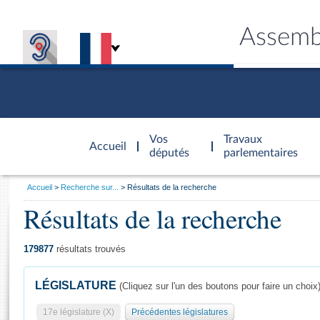
Assemb
Accèder à
la page
Vos
Travaux
Accueil
d'accueil
députés
parlementaires
Vous
Accueil
Recherche sur...
Résultats de la recherche
êtes
Résultats de la recherche
Général
ici
CONNEX
TRAVA
CONNA
DÉC
:
179877
résultats trouvés
LÉGISLATURE
(Cliquez sur l'un des boutons pour faire un choix
17e législature (X)
Précédentes législatures