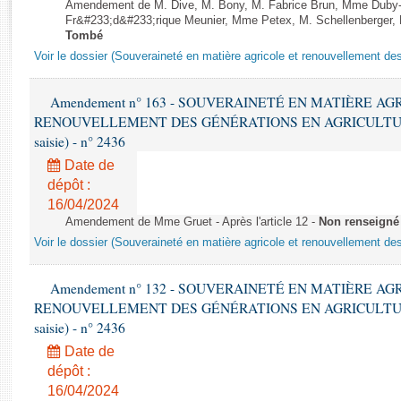
Rapports d'enquête
Amendement de M. Dive, M. Bony, M. Fabrice Brun, Mme Duby
Fr&#233;d&#233;rique Meunier, Mme Petex, M. Schellenberger, M. S
Rapports législatifs
Tombé
Rapports sur l'application des lois
Voir le dossier (Souveraineté en matière agricole et renouvellement des
Baromètre de l’application des lois
Amendement n° 163 - SOUVERAINETÉ EN MATIÈRE AG
RENOUVELLEMENT DES GÉNÉRATIONS EN AGRICULTURE - 1è
Dossiers législatifs
saisie) - n° 2436
Budget et sécurité sociale
Date de
Questions écrites et orales
dépôt :
Comptes rendus des débats
16/04/2024
Amendement de Mme Gruet - Après l'article 12 -
Non renseigné
Voir le dossier (Souveraineté en matière agricole et renouvellement des
Amendement n° 132 - SOUVERAINETÉ EN MATIÈRE AG
RENOUVELLEMENT DES GÉNÉRATIONS EN AGRICULTURE - 1è
saisie) - n° 2436
Date de
dépôt :
16/04/2024